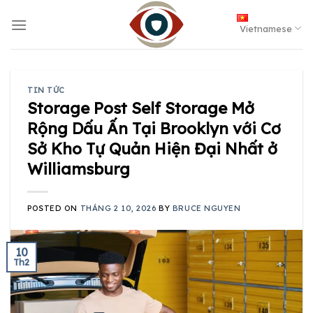
Skip
to
Vietnamese
content
TIN TỨC
Storage Post Self Storage Mở
Rộng Dấu Ấn Tại Brooklyn với Cơ
Sở Kho Tự Quản Hiện Đại Nhất ở
Williamsburg
POSTED ON
THÁNG 2 10, 2026
BY
BRUCE NGUYEN
10
Th2