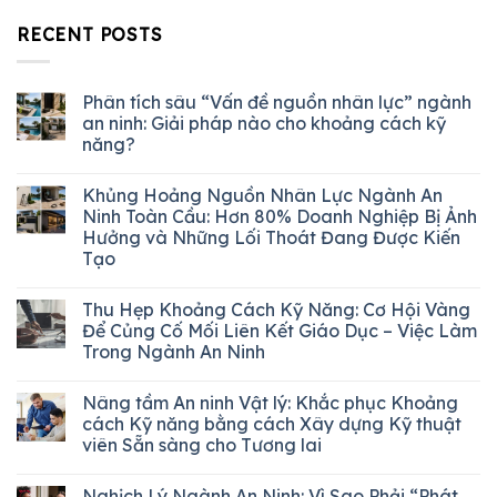
RECENT POSTS
Phân tích sâu “Vấn đề nguồn nhân lực” ngành
an ninh: Giải pháp nào cho khoảng cách kỹ
năng?
Khủng Hoảng Nguồn Nhân Lực Ngành An
Ninh Toàn Cầu: Hơn 80% Doanh Nghiệp Bị Ảnh
Hưởng và Những Lối Thoát Đang Được Kiến
Tạo
Thu Hẹp Khoảng Cách Kỹ Năng: Cơ Hội Vàng
Để Củng Cố Mối Liên Kết Giáo Dục – Việc Làm
Trong Ngành An Ninh
Nâng tầm An ninh Vật lý: Khắc phục Khoảng
cách Kỹ năng bằng cách Xây dựng Kỹ thuật
viên Sẵn sàng cho Tương lai
Nghịch Lý Ngành An Ninh: Vì Sao Phải “Phát