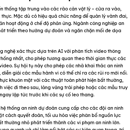
n thống tập trung vào các rào cản vật lý – cửa ra vào,
 thực. Mặc dù có hiệu quả chức năng để quản lý vành đai,
bản hoạt động ở chế độ phản ứng. Ngành công nghiệp an
át triển theo hướng dự đoán và ngăn chặn mối đe dọa
g nghệ xác thực dựa trên AI với phân tích video thông
hống nhất, cho phép tương quan theo thời gian thực các
 video. Sự hội tụ này cho phép các nhà khai thác an ninh
diễn giải các mẫu hành vi có thể chỉ ra các rủi ro mới nổi.
hực khuôn mặt với các thuật toán phát hiện bất thường,
h việc đi theo sau, lảng vảng trái phép hoặc các mẫu truy
ngay lập tức trước khi các sự cố leo thang.
 hệ thống an ninh dự đoán cung cấp cho các đội an ninh
ột cách quyết đoán, tối ưu hóa việc phân bổ nguồn lực
 thường nhỏ phát triển thành các vi phạm an ninh lớn.
ung quanh và chỉ làm nổi bật các sự kiện quan trọng, trí