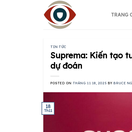
Skip
to
TRANG 
content
TIN TỨC
Suprema: Kiến tạo tư
dự đoán
POSTED ON
THÁNG 11 18, 2025
BY
BRUCE N
18
Th11