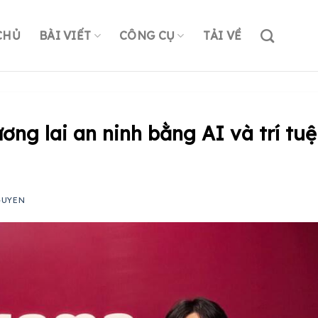
CHỦ
BÀI VIẾT
CÔNG CỤ
TẢI VỀ
ơng lai an ninh bằng AI và trí tuệ
GUYEN