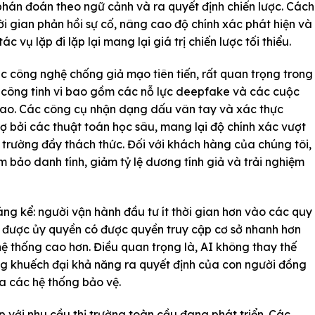
phán đoán theo ngữ cảnh và ra quyết định chiến lược. Cách
ời gian phản hồi sự cố, nâng cao độ chính xác phát hiện và
c vụ lặp đi lặp lại mang lại giá trị chiến lược tối thiểu.
c công nghệ chống giả mạo tiên tiến, rất quan trọng trong
 công tinh vi bao gồm các nỗ lực deepfake và các cuộc
 cao. Các công cụ nhận dạng dấu vân tay và xác thực
ợ bởi các thuật toán học sâu, mang lại độ chính xác vượt
i trường đầy thách thức. Đối với khách hàng của chúng tôi,
 bảo danh tính, giảm tỷ lệ dương tính giả và trải nghiệm
ng kể: người vận hành đầu tư ít thời gian hơn vào các quy
g được ủy quyền có được quyền truy cập cơ sở nhanh hơn
hệ thống cao hơn. Điều quan trọng là, AI không thay thế
g khuếch đại khả năng ra quyết định của con người đồng
a các hệ thống bảo vệ.
p với nhu cầu thị trường toàn cầu đang phát triển. Các