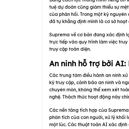
tuệ dự đoán cũng giảm thiểu sự mệt
của phản hồi. Trong một kỷ nguyên c
đã tự khẳng định mình là cơ sở hoạt
Suprema về cơ bản đang xác định lạ
trực tiếp vào quy trình làm việc truy
truy cập toàn diện.
An ninh hỗ trợ bởi AI
Các trung tâm điều hành an ninh xử
ký truy cập, cảnh báo an ninh và ngu
chuyên môn, không thể xem xét toàn
nghệ. Thách thức hoạt động này chính
Các nền tảng tích hợp của Suprema
phân tích của con người, xử lý khối 
một lúc. Các thuật toán AI xác định