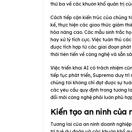
thứ ba về các khuôn khổ quản trị củ
Cách tiếp cận kiến trúc của chúng t
kế, thực hiện các giao thức giảm t
hóa nâng cao. Các mẫu sinh trắc học
hay xử lý tích cực. Việc tuân thủ 
được tích hợp từ các giai đoạn phát
thời tiên tiến về công nghệ và sẵn sà
Việc triển khai AI có trách nhiệm cũ
tiếp tục phát triển, Suprema duy tr
chúng tôi không chỉ đạt được sự tuâ
các yêu cầu quy định trong tương la
đổi mới công nghệ phải luôn phù hợp
Kiến tạo an ninh của
Tương lai của an ninh doanh nghiệp 
trí tuệ dự đoán và các khuôn khổ q