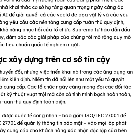
 nhà khai thác cơ sở hạ tầng quan trọng ngày càng áp
i AI để giải quyết cả các vectơ đe dọa vật lý và các yêu
àng yêu cầu các nền tảng cung cấp tuân thủ quy định,
à khả năng phục hồi của tổ chức. Suprema tự hào dẫn đầu
ày, đảm bảo các giải pháp của chúng tôi mở rộng quy mô
ác tiêu chuẩn quốc tế nghiêm ngặt.
ợc xây dựng trên cơ sở tin cậy
huyển đổi, nhưng việc triển khai nó trong các ứng dụng an
hiệm kiên định. Niềm tin đã nổi lên như một yếu tố quyết
nhà cung cấp. Các tổ chức ngày càng mong đợi các đối tác
uất kỹ thuật vượt trội mà còn cả tính minh bạch hoàn toàn,
à tuân thủ quy định toàn diện.
n được quốc tế công nhận – bao gồm ISO/IEC 27001 để
C 27701 để quản lý thông tin bảo mật – vào mọi lớp phát
 này cung cấp cho khách hàng xác nhận độc lập của bên