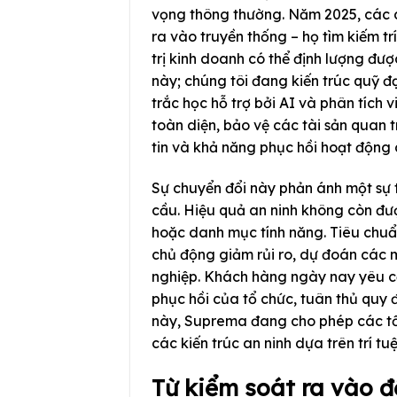
vọng thông thường. Năm 2025, các d
ra vào truyền thống – họ tìm kiếm trí
trị kinh doanh có thể định lượng đượ
này; chúng tôi đang kiến trúc quỹ 
trắc học hỗ trợ bởi AI và phân tích 
toàn diện, bảo vệ các tài sản quan 
tin và khả năng phục hồi hoạt động 
Sự chuyển đổi này phản ánh một sự t
cầu. Hiệu quả an ninh không còn đư
hoặc danh mục tính năng. Tiêu chuẩ
chủ động giảm rủi ro, dự đoán các m
nghiệp. Khách hàng ngày nay yêu c
phục hồi của tổ chức, tuân thủ quy
này, Suprema đang cho phép các tổ
các kiến trúc an ninh dựa trên trí tu
Từ kiểm soát ra vào đ