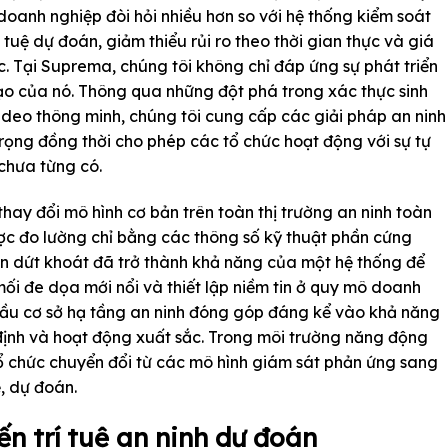
oanh nghiệp đòi hỏi nhiều hơn so với hệ thống kiểm soát
 tuệ dự đoán, giảm thiểu rủi ro theo thời gian thực và giá
c. Tại Suprema, chúng tôi không chỉ đáp ứng sự phát triển
đạo của nó. Thông qua những đột phá trong xác thực sinh
video thông minh, chúng tôi cung cấp các giải pháp an ninh
trọng đồng thời cho phép các tổ chức hoạt động với sự tự
chưa từng có.
hay đổi mô hình cơ bản trên toàn thị trường an ninh toàn
ợc đo lường chỉ bằng các thông số kỹ thuật phần cứng
n dứt khoát đã trở thành khả năng của một hệ thống để
ối đe dọa mới nổi và thiết lập niềm tin ở quy mô doanh
ầu cơ sở hạ tầng an ninh đóng góp đáng kể vào khả năng
 định và hoạt động xuất sắc. Trong môi trường năng động
 chức chuyển đổi từ các mô hình giám sát phản ứng sang
ệ, dự đoán.
ến trí tuệ an ninh dự đoán