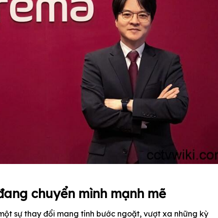
 đang chuyển mình mạnh mẽ
 một sự thay đổi mang tính bước ngoặt, vượt xa những kỳ