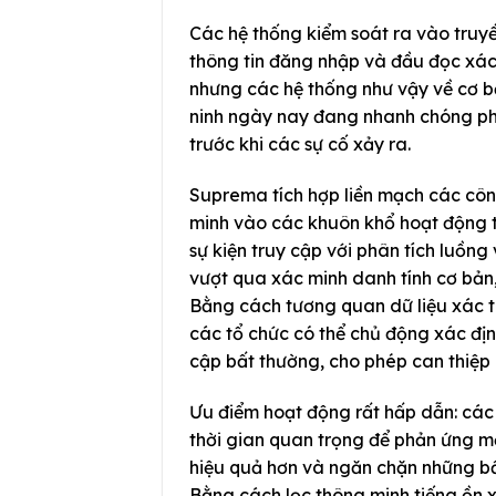
Các hệ thống kiểm soát ra vào truyề
thông tin đăng nhập và đầu đọc xác
nhưng các hệ thống như vậy về cơ 
ninh ngày nay đang nhanh chóng ph
trước khi các sự cố xảy ra.
Suprema tích hợp liền mạch các côn
minh vào các khuôn khổ hoạt động t
sự kiện truy cập với phân tích luồng
vượt qua xác minh danh tính cơ bản, 
Bằng cách tương quan dữ liệu xác t
các tổ chức có thể chủ động xác địn
cập bất thường, cho phép can thiệp 
Ưu điểm hoạt động rất hấp dẫn: các
thời gian quan trọng để phản ứng m
hiệu quả hơn và ngăn chặn những bất
Bằng cách lọc thông minh tiếng ồn x