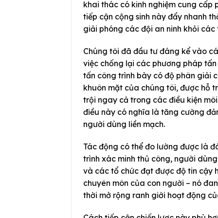
khai thác có kinh nghiệm cung cấp 
tiếp cận cộng sinh này đẩy nhanh th
giải phóng các đội an ninh khỏi các tá
Chúng tôi đã đầu tư đáng kể vào cá
việc chống lại các phương pháp tấn
tấn công trình bày có độ phân giải
khuôn mặt của chúng tôi, được hỗ tr
trội ngay cả trong các điều kiện mô
điều này có nghĩa là tăng cường đảm
người dùng liền mạch.
Tác động có thể đo lường được là đá
trình xác minh thủ công, người dùn
và các tổ chức đạt được độ tin cậy 
chuyên môn của con người – nó đan
thời mở rộng ranh giới hoạt động củ
Cách tiếp cận chiến lược này phù hợ