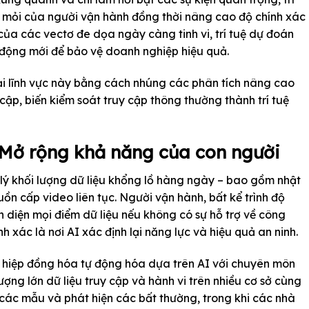
 mỏi của người vận hành đồng thời nâng cao độ chính xác
ủa các vectơ đe dọa ngày càng tinh vi, trí tuệ dự đoán
 động mới để bảo vệ doanh nghiệp hiệu quả.
i lĩnh vực này bằng cách nhúng các phân tích nâng cao
 cập, biến kiểm soát truy cập thông thường thành trí tuệ
: Mở rộng khả năng của con người
 lý khối lượng dữ liệu khổng lồ hàng ngày – bao gồm nhật
ồn cấp video liên tục. Người vận hành, bất kể trình độ
 diện mọi điểm dữ liệu nếu không có sự hỗ trợ về công
 xác là nơi AI xác định lại năng lực và hiệu quả an ninh.
 hiệp đồng hóa tự động hóa dựa trên AI với chuyên môn
lượng lớn dữ liệu truy cập và hành vi trên nhiều cơ sở cùng
 các mẫu và phát hiện các bất thường, trong khi các nhà