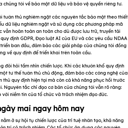
a chúng tôi về bảo mật dữ liệu và bảo vệ quyền riêng tư.
ôi tuân thủ nghiêm ngặt các nguyên tắc bảo mật theo thiết
hiểu dữ liệu nghiêm ngặt và sử dụng các phương pháp mã
 vẫn hoàn toàn an toàn cho dù được lưu trữ, truyền tải
các quy định GDPR, Đạo luật AI của EU và các yêu cầu NDAA
 triển ban đầu, đảm bảo các giải pháp của chúng tôi đồng
ng về quy định để triển khai trên toàn cầu.
ng đòi hỏi tầm nhìn chiến lược. Khi các khuôn khổ quy định
ì một tư thế tuân thủ chủ động, đảm bảo các công nghệ của
n thủ quy định hiện tại mà còn cả khả năng phục hồi trước
i. Nguyên tắc chỉ đạo cơ bản của chúng tôi vẫn rõ ràng:
 với niềm tin của tổ chức và trách nhiệm đạo đức.
 ngày mai ngay hôm nay
nằm ở sự hội tụ chiến lược của trí tuệ nhân tạo, khả năng
uản trị có trách nhiệm. Các tổ chức áp dụng các nguyên