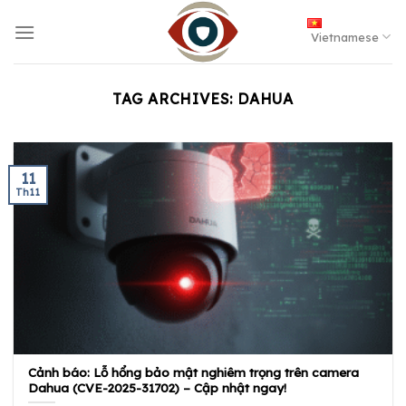
Skip
to
Vietnamese
content
TAG ARCHIVES:
DAHUA
11
Th11
Cảnh báo: Lỗ hổng bảo mật nghiêm trọng trên camera
Dahua (CVE-2025-31702) – Cập nhật ngay!