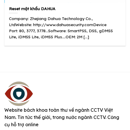
Reset mật khẩu DAHUA
Company: Zhejiang Dahua Technology Co.,
LtdWebsite: http://www.dahuasecurity.comDevice
Port: 80, 3777, 3778…Software: SmartPSS, DSS, gDMSS
Lite, iDMSS Lite, iDMSS Plus….OEM: 2M [...]
Website bách khoa toàn thư về ngành CCTV Việt
Nam. Tin tức thế giới, trong nước ngành CCTV. Công
cụ hỗ trợ online