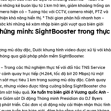
õi những kẻ buôn lậu từ 1 km trở lên, giảm khoảng trống an
camera hiện có – Tương tác với CCTV, camera nhiệt, PTZ và
iện khả năng hiển thị. * Thời gian phản hồi nhanh hơn –
ước khi những kẻ xâm nhập biên giới vượt qua biên giới
hứng minh: SightBooster trong thực
ơng mù dày đặc, Dưới: khung hình video được xử lý với khả
 thông qua giải pháp phần mềm SightBooster.
– Trong các thử nghiệm thực tế với đối tác TNS Service
 cảnh quay trực tiếp (H.264, tốc độ bit 20 Mbps) từ một
m sát mục tiêu 1 km trong sương mù dày đặc. Cảnh quay
c, nhưng video được tăng cường bằng SightBooster cho
ám sát hiệu quả.
Xe tuần tra biên giới ở Vương quốc Anh
–
m Giám sát Di động Thông minh Presidian do DJ Byers
phát triển. Các đơn vị di động này cải thiện nhận thức tình
ĩ quan tuần tra biên giới, đảm bảo rằng các sĩ quan không