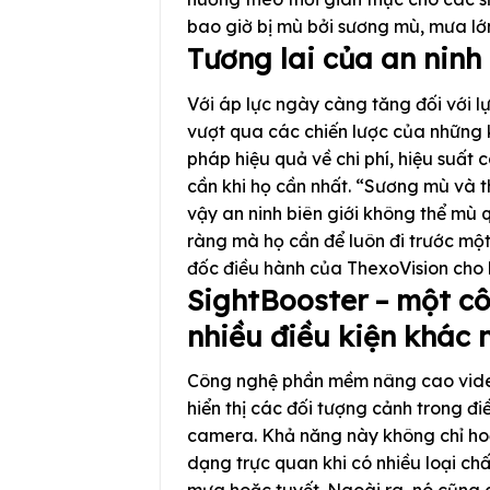
bao giờ bị mù bởi sương mù, mưa lớ
Tương lai của an ninh 
Với áp lực ngày càng tăng đối với lự
vượt qua các chiến lược của những 
pháp hiệu quả về chi phí, hiệu suất 
cần khi họ cần nhất. “Sương mù và t
vậy an ninh biên giới không thể mù
ràng mà họ cần để luôn đi trước một
đốc điều hành của ThexoVision cho b
SightBooster – một c
nhiều điều kiện khác 
Công nghệ phần mềm nâng cao video
hiển thị các đối tượng cảnh trong đi
camera. Khả năng này không chỉ ho
dạng trực quan khi có nhiều loại chấ