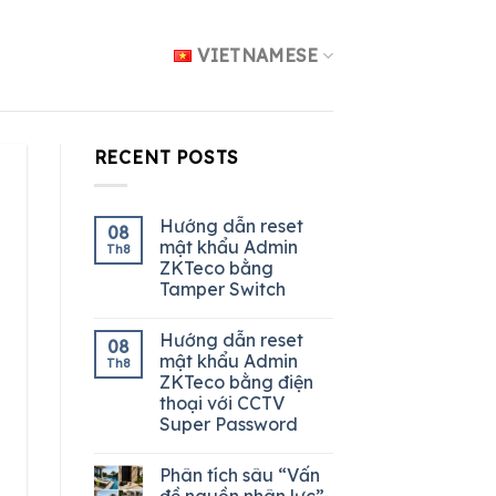
VIETNAMESE
RECENT POSTS
Hướng dẫn reset
08
mật khẩu Admin
Th8
ZKTeco bằng
Tamper Switch
Hướng dẫn reset
08
mật khẩu Admin
Th8
ZKTeco bằng điện
thoại với CCTV
Super Password
Phân tích sâu “Vấn
đề nguồn nhân lực”