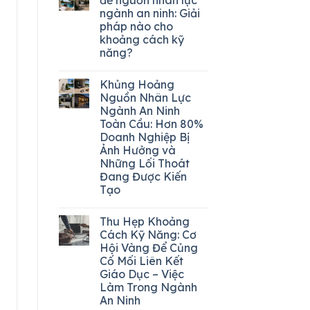
ngành an ninh: Giải
pháp nào cho
khoảng cách kỹ
năng?
Khủng Hoảng
Nguồn Nhân Lực
Ngành An Ninh
Toàn Cầu: Hơn 80%
Doanh Nghiệp Bị
Ảnh Hưởng và
Những Lối Thoát
Đang Được Kiến
Tạo
Thu Hẹp Khoảng
Cách Kỹ Năng: Cơ
Hội Vàng Để Củng
Cố Mối Liên Kết
Giáo Dục – Việc
Làm Trong Ngành
An Ninh