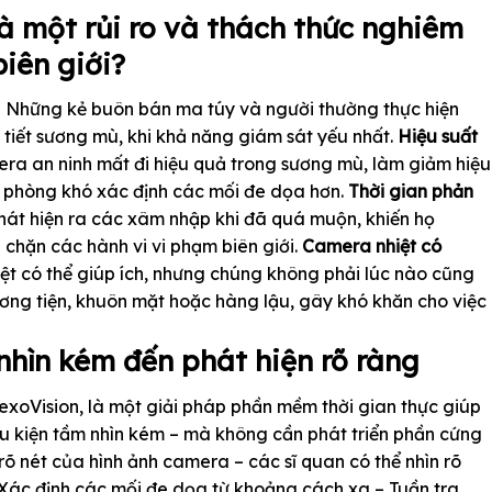
là một rủi ro và thách thức nghiêm
biên giới?
 Những kẻ buôn bán ma túy và người thường thực hiện
tiết sương mù, khi khả năng giám sát yếu nhất.
Hiệu suất
ra an ninh mất đi hiệu quả trong sương mù, làm giảm hiệu
n phòng khó xác định các mối đe dọa hơn.
Thời gian phản
hát hiện ra các xâm nhập khi đã quá muộn, khiến họ
 chặn các hành vi vi phạm biên giới.
Camera nhiệt có
t có thể giúp ích, nhưng chúng không phải lúc nào cũng
ương tiện, khuôn mặt hoặc hàng lậu, gây khó khăn cho việc
nhìn kém đến phát hiện rõ ràng
hexoVision, là một giải pháp phần mềm thời gian thực giúp
iều kiện tầm nhìn kém – mà không cần phát triển phần cứng
 rõ nét của hình ảnh camera – các sĩ quan có thể nhìn rõ
Xác định các mối đe dọa từ khoảng cách xa – Tuần tra