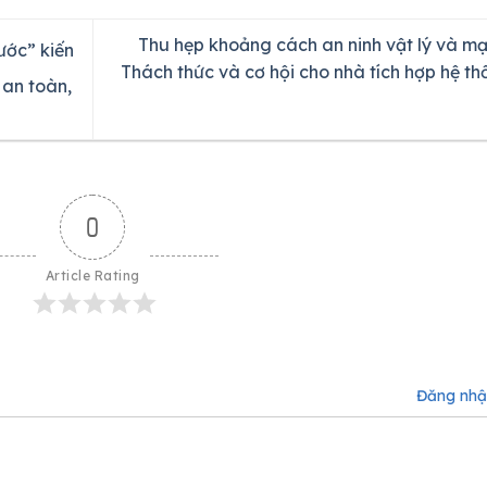
Thu hẹp khoảng cách an ninh vật lý và mạ
ớc” kiến
Thách thức và cơ hội cho nhà tích hợp hệ th
 an toàn,
0
Article Rating
Đăng nh