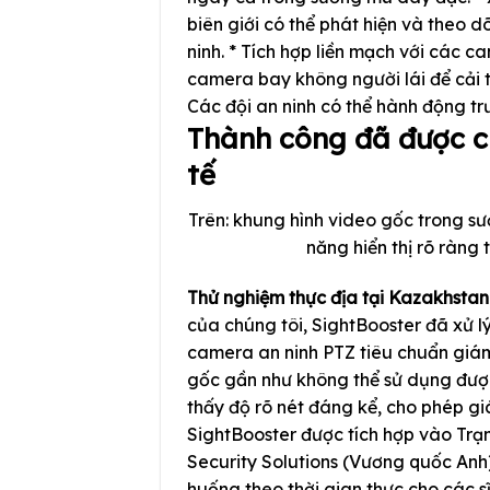
biên giới có thể phát hiện và theo d
ninh. * Tích hợp liền mạch với các 
camera bay không người lái để cải th
Các đội an ninh có thể hành động tr
Thành công đã được c
tế
Trên: khung hình video gốc trong sư
năng hiển thị rõ ràng
Thử nghiệm thực địa tại Kazakhstan
của chúng tôi, SightBooster đã xử lý
camera an ninh PTZ tiêu chuẩn giá
gốc gần như không thể sử dụng đượ
thấy độ rõ nét đáng kể, cho phép gi
SightBooster được tích hợp vào Trạ
Security Solutions (Vương quốc Anh) 
huống theo thời gian thực cho các s