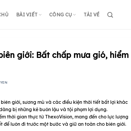
CHỦ
BÀI VIẾT
CÔNG CỤ
TẢI VỀ
iên giới: Bất chấp mưa gió, hiểm
UYEN
 biên giới, sương mù và các điều kiện thời tiết bất lợi khác
dàng bị những kẻ buôn lậu và tội phạm lợi dụng.
ềm thời gian thực từ ThexoVision, mang đến cho lực lượng
t để luôn đi trước một bước và giữ an toàn cho biên giới.