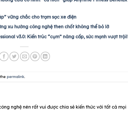
iáp” vững chắc cho trạm sạc xe điện
ững xu hướng công nghệ then chốt không thể bỏ lỡ
ssional v3.0: Kiến trúc “cụm” nâng cấp, sức mạnh vượt trội!
 the
permalink
.
công nghệ nên rất vui được chia sẻ kiến thức với tất cả mọi