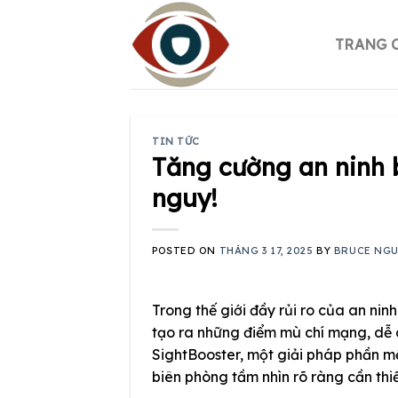
Skip
to
TRANG 
content
TIN TỨC
Tăng cường an ninh b
nguy!
POSTED ON
THÁNG 3 17, 2025
BY
BRUCE NG
Trong thế giới đầy rủi ro của an ninh
tạo ra những điểm mù chí mạng, dễ 
SightBooster, một giải pháp phần m
biên phòng tầm nhìn rõ ràng cần thiế