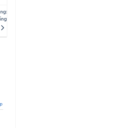
ng:
ống
ập