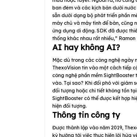
mưa hoặc tuyết. Ngoài ra, nó cũng c
ban đêm và các kịch bản dưới nước 
sẵn dưới dạng bộ phát triển phần m
máy chủ và máy tính để bàn, cũng n
ứng dụng di động. SDK đã được thiế
thống khác nhau rất nhiều,” Ramon 
AI hay không AI?
Mặc dù trong các công nghệ ngày na
ThexoVision tin vào một cách tiếp c
công nghệ phần mềm SightBooster tr
vào. Tại sao? Khi đối phó với giám 
đối tượng hoặc chi tiết không tồn tại 
SightBooster có thể được kết hợp h
hiện đối tượng.
Thông tin công ty
Được thành lập vào năm 2019, Thexo
kỳ hướng tới việc thực hiện lời hứa 