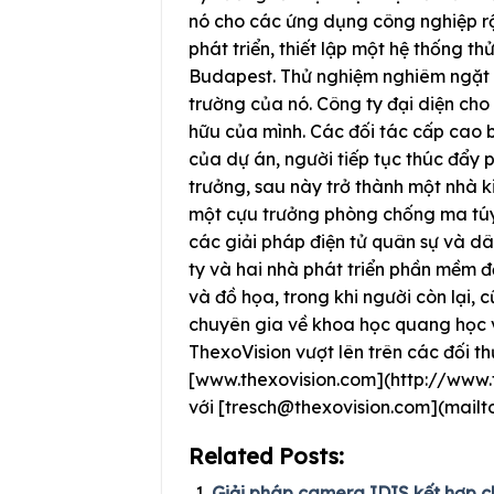
nó cho các ứng dụng công nghiệp rộn
phát triển, thiết lập một hệ thống 
Budapest. Thử nghiệm nghiêm ngặt n
trường của nó. Công ty đại diện cho
hữu của mình. Các đối tác cấp cao
của dự án, người tiếp tục thúc đẩy ph
trưởng, sau này trở thành một nhà 
một cựu trưởng phòng chống ma túy 
các giải pháp điện tử quân sự và d
ty và hai nhà phát triển phần mềm đặ
và đồ họa, trong khi người còn lại,
chuyên gia về khoa học quang học v
ThexoVision vượt lên trên các đối 
[www.thexovision.com](http://www.th
với [
tresch@thexovision.com
](mailto
Related Posts:
Giải pháp camera IDIS kết hợp ch