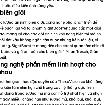
n hoặc điều kiện ánh sáng yếu.
biên giới
c lượng an ninh biên giới, công nghệ phải phát triển để
kẻ buôn lậu và tội phạm. SightBooster cung cấp một giải
cao, mang lại cho các đội an ninh khả năng hiển thị mà họ
hời tiết xấu không ngăn cản được những kẻ buôn lậu, vì
 quáng. SightBooster mang đến cho các sĩ quan tầm nhìn rõ
 bước và giữ an toàn cho biên giới,” Milan Tresch, Giám
iết.
ông nghệ phần mềm linh hoạt cho
nhau
 thời gian thực độc quyền của ThexoVision có khả năng
ều kiện tầm nhìn hạn chế trong các hệ thống dựa trên
ạt động trong sương mù mà còn hỗ trợ phát hiện và nhận
t gây nhiễu, chẳng hạn như sương mù, khói bụi, khói, bụi,