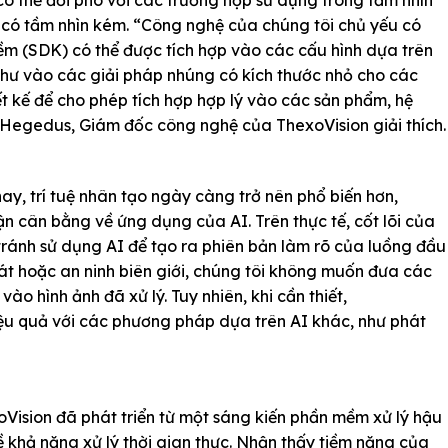
ó thể đối phó với các trường hợp sử dụng trong tầm nhìn
có tầm nhìn kém. “Công nghệ của chúng tôi chủ yếu có
ềm (SDK) có thể được tích hợp vào các cấu hình dựa trên
hư vào các giải pháp nhúng có kích thước nhỏ cho các
t kế để cho phép tích hợp hợp lý vào các sản phẩm, hệ
Hegedus, Giám đốc công nghệ của ThexoVision giải thích.
y, trí tuệ nhân tạo ngày càng trở nên phổ biến hơn,
ận cân bằng về ứng dụng của AI. Trên thực tế, cốt lõi của
ánh sử dụng AI để tạo ra phiên bản làm rõ của luồng đầu
sát hoặc an ninh biên giới, chúng tôi không muốn đưa các
vào hình ảnh đã xử lý. Tuy nhiên, khi cần thiết,
iệu quả với các phương pháp dựa trên AI khác, như phát
Vision đã phát triển từ một sáng kiến phần mềm xử lý hậu
về khả năng xử lý thời gian thực. Nhận thấy tiềm năng của