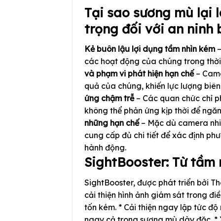
Tại sao sương mù lại 
trọng đối với an ninh 
Kẻ buôn lậu lợi dụng tầm nhìn kém
–
các hoạt động của chúng trong thời 
và phạm vi phát hiện hạn chế
– Came
quả của chúng, khiến lực lượng biê
ứng chậm trễ
– Các quan chức chỉ p
không thể phản ứng kịp thời để ngăn
những hạn chế
– Mặc dù camera nhiệ
cung cấp đủ chi tiết để xác định ph
hành động.
SightBooster: Từ tầm 
SightBooster, được phát triển bởi T
cải thiện hình ảnh giám sát trong đ
tốn kém. * Cải thiện ngay lập tức độ
ngay cả trong sương mù dày đặc. * 