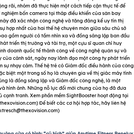
g rãi, nhóm đã thực hiện một cách tiếp cận thực tế để
thử nghiệm bốn camera tại tháp điều khiển của sân bay
ày đã xác nhận công nghệ và tăng đáng kể uy tín thị
 sự hợp nhất của hai thế hệ chuyên môn giữa sáu chủ sở
 bao gồm người có tầm nhìn xa và đồng sáng lập ban đầu
át triển thị trường và tài trợ, một cựu sĩ quan chỉ huy
kinh doanh quốc tế thành công về công nghệ quân sự và
của cảnh sát, ngày nay lãnh đạo một công ty phát triển
ân sự nhạy cảm. Thế hệ trẻ có Giám đốc điều hành của công
c biệt: một trong số họ là chuyên gia về thị giác máy tính
 cũng là đồng sáng lập và Giám đốc công nghệ, là một
à hình ảnh. Những nỗ lực đổi mới chung của họ đã đưa
thủ cạnh tranh. Xem phần mềm SightBooster hoạt động tại
exovision.com) Để biết các cơ hội hợp tác, hãy liên hệ
:
tresch@thexovision.com
)
uông cửa có hình: “cú hích” giúp Anytime Fitness Benelux