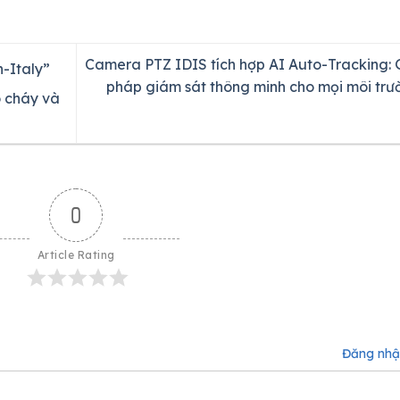
Camera PTZ IDIS tích hợp AI Auto-Tracking: G
n-Italy”
pháp giám sát thông minh cho mọi môi trư
o cháy và
0
Article Rating
Đăng nh