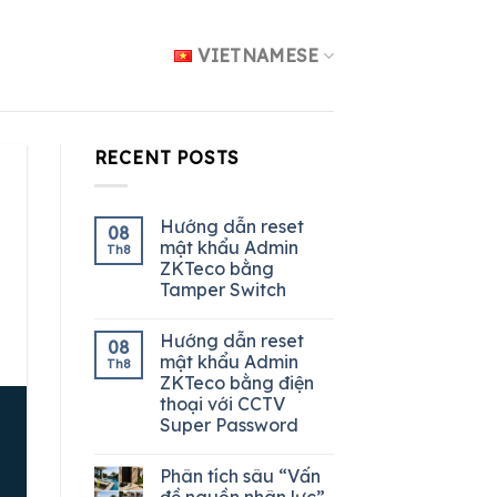
VIETNAMESE
RECENT POSTS
Hướng dẫn reset
08
mật khẩu Admin
Th8
ZKTeco bằng
Tamper Switch
Hướng dẫn reset
08
mật khẩu Admin
Th8
ZKTeco bằng điện
thoại với CCTV
Super Password
Phân tích sâu “Vấn
đề nguồn nhân lực”