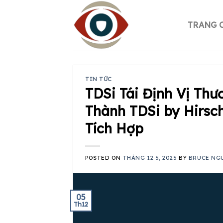
Skip
to
TRANG 
content
TIN TỨC
TDSi Tái Định Vị Th
Thành TDSi by Hirsc
Tích Hợp
POSTED ON
THÁNG 12 5, 2025
BY
BRUCE NG
05
Th12