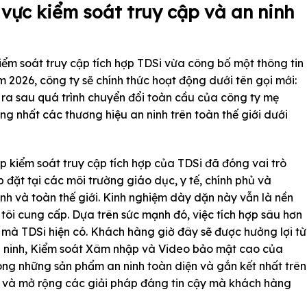
 vực kiểm soát truy cập và an ninh
iểm soát truy cập tích hợp TDSi vừa công bố một thông tin
m 2026, công ty sẽ chính thức hoạt động dưới tên gọi mới:
n ra sau quá trình chuyển đổi toàn cầu của công ty mẹ
ng nhất các thương hiệu an ninh trên toàn thế giới dưới
 kiểm soát truy cập tích hợp của TDSi đã đóng vai trò
 đặt tại các môi trường giáo dục, y tế, chính phủ và
h và toàn thế giới. Kinh nghiệm dày dặn này vẫn là nền
ôi cung cấp. Dựa trên sức mạnh đó, việc tích hợp sâu hơn
ị mà TDSi hiện có. Khách hàng giờ đây sẽ được hưởng lợi từ
n ninh, Kiểm soát Xâm nhập và Video bảo mật cao của
rong những sản phẩm an ninh toàn diện và gắn kết nhất trên
ố và mở rộng các giải pháp đáng tin cậy mà khách hàng