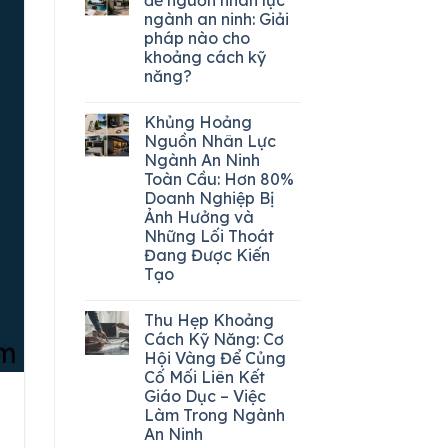
ngành an ninh: Giải
pháp nào cho
khoảng cách kỹ
năng?
Khủng Hoảng
Nguồn Nhân Lực
Ngành An Ninh
Toàn Cầu: Hơn 80%
Doanh Nghiệp Bị
Ảnh Hưởng và
Những Lối Thoát
Đang Được Kiến
Tạo
Thu Hẹp Khoảng
Cách Kỹ Năng: Cơ
Hội Vàng Để Củng
Cố Mối Liên Kết
Giáo Dục – Việc
Làm Trong Ngành
An Ninh