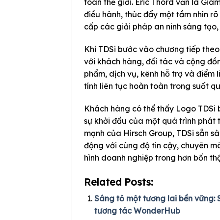
toàn thế giới. Eric Thord vẫn là Gi
điều hành, thúc đẩy một tầm nhìn rõ 
cấp các giải pháp an ninh sáng tạo, 
Khi TDSi bước vào chương tiếp theo 
với khách hàng, đối tác và cộng đồn
phẩm, dịch vụ, kênh hỗ trợ và điểm l
tính liên tục hoàn toàn trong suốt qu
Khách hàng có thể thấy Logo TDSi b
sự khởi đầu của một quá trình phát t
mạnh của Hirsch Group, TDSi sẵn sàng
động với cùng độ tin cậy, chuyên m
hình doanh nghiệp trong hơn bốn th
Related Posts:
Sáng tỏ một tương lai bền vững:
tương tác WonderHub