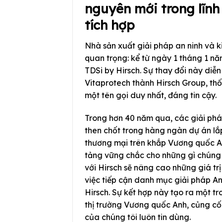
nguyên mới trong lĩnh
tích hợp
Nhà sản xuất giải pháp an ninh và k
quan trọng: kể từ ngày 1 tháng 1 nă
TDSi by Hirsch. Sự thay đổi này diễ
Vitaprotech thành Hirsch Group, thố
một tên gọi duy nhất, đáng tin cậy.
Trong hơn 40 năm qua, các giải pháp
then chốt trong hàng ngàn dự án lắp
thương mại trên khắp Vương quốc An
tảng vững chắc cho những gì chúng t
với Hirsch sẽ nâng cao những giá tr
việc tiếp cận danh mục giải pháp A
Hirsch. Sự kết hợp này tạo ra một t
thị trường Vương quốc Anh, củng c
của chúng tôi luôn tin dùng.