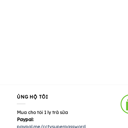
ỦNG HỘ TÔI
Mua cho tôi 1 ly trà sữa
Paypal:
paypal.me/cctvsuperpassword