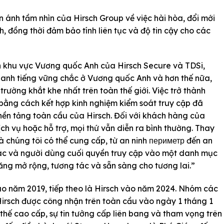
 ánh tầm nhìn của Hirsch Group về việc hài hòa, đổi mới
, đồng thời đảm bảo tính liên tục và độ tin cậy cho các
h khu vực Vương quốc Anh của Hirsch Secure và TDSi,
danh tiếng vững chắc ở Vương quốc Anh và hơn thế nữa,
trường khắt khe nhất trên toàn thế giới. Việc trở thành
 bằng cách kết hợp kinh nghiệm kiểm soát truy cập đã
nền tảng toàn cầu của Hirsch. Đối với khách hàng của
ịch vụ hoặc hỗ trợ, mọi thứ vẫn diễn ra bình thường. Thay
à chúng tôi có thể cung cấp, từ an ninh периметр đến an
 tác và người dùng cuối quyền truy cập vào một danh mục
năng mở rộng, tương tác và sẵn sàng cho tương lai.”
o năm 2019, tiếp theo là Hirsch vào năm 2024. Nhóm các
Hirsch được công nhận trên toàn cầu vào ngày 1 tháng 1
 thế cao cấp, sự tin tưởng cấp liên bang và tham vọng trên