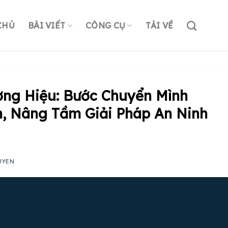
CHỦ
BÀI VIẾT
CÔNG CỤ
TẢI VỀ
ương Hiệu: Bước Chuyển Mình
h, Nâng Tầm Giải Pháp An Ninh
UYEN