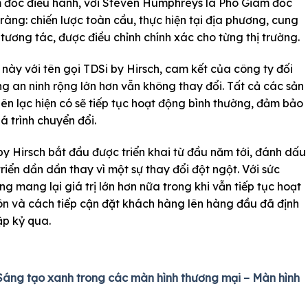
ám đốc điều hành, với Steven Humphreys là Phó Giám đốc
ràng: chiến lược toàn cầu, thực hiện tại địa phương, cung
tương tác, được điều chỉnh chính xác cho từng thị trường.
này với tên gọi TDSi by Hirsch, cam kết của công ty đối
g an ninh rộng lớn hơn vẫn không thay đổi. Tất cả các sản
iên lạc hiện có sẽ tiếp tục hoạt động bình thường, đảm bảo
á trình chuyển đổi.
y Hirsch bắt đầu được triển khai từ đầu năm tới, đánh dấu
riển dần dần thay vì một sự thay đổi đột ngột. Với sức
 mang lại giá trị lớn hơn nữa trong khi vẫn tiếp tục hoạt
ôn và cách tiếp cận đặt khách hàng lên hàng đầu đã định
ập kỷ qua.
 Sáng tạo xanh trong các màn hình thương mại – Màn hình