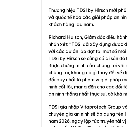
Thương hiệu TDSi by Hirsch mới phản
và quốc tế hóa các giải pháp an ninh
khách hàng lâu năm.
Richard Huison, Giám đốc điều hàn
nhận xét: “TDSi đã xây dựng được 
với các dự án lắp đặt tại một số môi 
TDSi by Hirsch sẽ củng cố di sản đó
được chứng minh của chúng tôi với 
chúng tôi, không có gì thay đổi về d
đổi duy nhất là phạm vi giải pháp m
ninh cốt lõi, mang đến cho các đối
an ninh thống nhất thực sự, có khả 
TDSi gia nhập Vitaprotech Group và
chuyên gia an ninh sẽ áp dụng tên 
năm 2026, ngay lập tức truyền tải vị