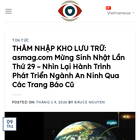
Skip
to
Vietnamese
content
TIN TỨC
THÂM NHẬP KHO LƯU TRỮ:
asmag.com Mừng Sinh Nhật Lần
Thứ 29 – Nhìn Lại Hành Trình
Phát Triển Ngành An Ninh Qua
Các Trang Báo Cũ
POSTED ON
THÁNG 1 9, 2026
BY
BRUCE NGUYEN
09
Th1