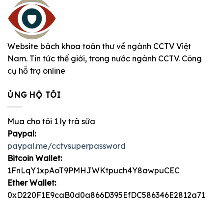
Website bách khoa toàn thư về ngành CCTV Việt
Nam. Tin tức thế giới, trong nước ngành CCTV. Công
cụ hỗ trợ online
ỦNG HỘ TÔI
Mua cho tôi 1 ly trà sữa
Paypal:
paypal.me/cctvsuperpassword
Bitcoin Wallet:
1FnLqY1xpAoT9PMHJWKtpuch4Y8awpuCEC
Ether Wallet:
0xD220F1E9caB0d0a866D395EfDC586346E2812a71