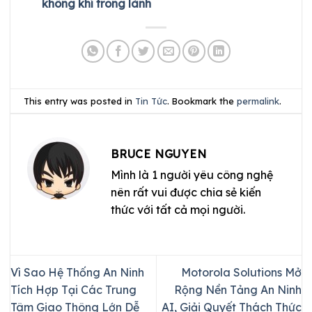
không khí trong lành
This entry was posted in
Tin Tức
. Bookmark the
permalink
.
BRUCE NGUYEN
Mình là 1 người yêu công nghệ
nên rất vui được chia sẻ kiến
thức với tất cả mọi người.
Vì Sao Hệ Thống An Ninh
Motorola Solutions Mở
Tích Hợp Tại Các Trung
Rộng Nền Tảng An Ninh
Tâm Giao Thông Lớn Dễ
AI, Giải Quyết Thách Thức