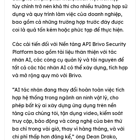
tùy chỉnh trở nên khả thi cho nhiều trường hợp sử
dụng và quy trình làm việc của doanh nghiệp,
bao gồm cả những trường hợp trước đây được
coi là quá tốn kém hoặc phức tạp để thực hiện.
Các cải tiến đối với Nền tảng API Brivo Security
Platform bao gồm tài liệu thân thiện với tác
nhân AI, các công cụ quản lý và tài nguyên để
tất cả các tác nhân AI có thể xây dựng, tích hợp
và mở rộng quy mô với Brivo.
“AI tác nhân đang thay đổi hoàn toàn việc tích
hợp hệ thống trong ngành an ninh vật lý, cho
phép bất kỳ ai xây dựng ứng dụng trên nền
tảng của chúng tôi, tận dụng video, kiểm soát
truy cập, báo động và công nghệ của bên thứ
ba chỉ trong vài giờ, thay vì hàng tháng, và với
chi phí thấp hơn đáng kể,” ông Dean Drako,