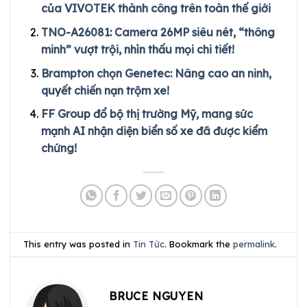
của VIVOTEK thành công trên toàn thế giới
TNO-A26081: Camera 26MP siêu nét, “thông
minh” vượt trội, nhìn thấu mọi chi tiết!
Brampton chọn Genetec: Nâng cao an ninh,
quyết chiến nạn trộm xe!
FF Group đổ bộ thị trường Mỹ, mang sức
mạnh AI nhận diện biển số xe đã được kiểm
chứng!
This entry was posted in
Tin Tức
. Bookmark the
permalink
.
BRUCE NGUYEN