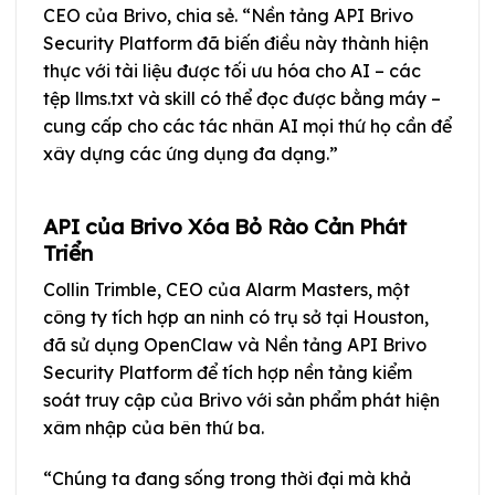
CEO của Brivo, chia sẻ. “Nền tảng API Brivo
Security Platform đã biến điều này thành hiện
thực với tài liệu được tối ưu hóa cho AI – các
tệp llms.txt và skill có thể đọc được bằng máy –
cung cấp cho các tác nhân AI mọi thứ họ cần để
xây dựng các ứng dụng đa dạng.”
API của Brivo Xóa Bỏ Rào Cản Phát
Triển
Collin Trimble, CEO của Alarm Masters, một
công ty tích hợp an ninh có trụ sở tại Houston,
đã sử dụng OpenClaw và Nền tảng API Brivo
Security Platform để tích hợp nền tảng kiểm
soát truy cập của Brivo với sản phẩm phát hiện
xâm nhập của bên thứ ba.
“Chúng ta đang sống trong thời đại mà khả