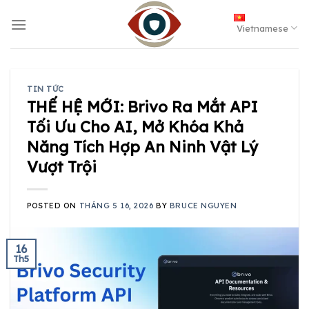
Skip
to
Vietnamese
content
TIN TỨC
THẾ HỆ MỚI: Brivo Ra Mắt API
Tối Ưu Cho AI, Mở Khóa Khả
Năng Tích Hợp An Ninh Vật Lý
Vượt Trội
POSTED ON
THÁNG 5 16, 2026
BY
BRUCE NGUYEN
16
Th5