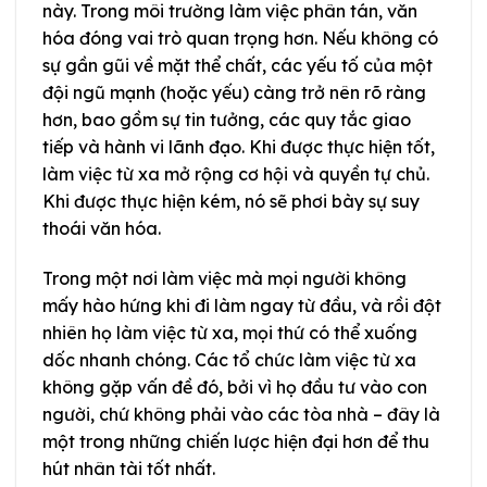
này. Trong môi trường làm việc phân tán, văn
hóa đóng vai trò quan trọng hơn. Nếu không có
sự gần gũi về mặt thể chất, các yếu tố của một
đội ngũ mạnh (hoặc yếu) càng trở nên rõ ràng
hơn, bao gồm sự tin tưởng, các quy tắc giao
tiếp và hành vi lãnh đạo. Khi được thực hiện tốt,
làm việc từ xa mở rộng cơ hội và quyền tự chủ.
Khi được thực hiện kém, nó sẽ phơi bày sự suy
thoái văn hóa.
Trong một nơi làm việc mà mọi người không
mấy hào hứng khi đi làm ngay từ đầu, và rồi đột
nhiên họ làm việc từ xa, mọi thứ có thể xuống
dốc nhanh chóng. Các tổ chức làm việc từ xa
không gặp vấn đề đó, bởi vì họ đầu tư vào con
người, chứ không phải vào các tòa nhà – đây là
một trong những chiến lược hiện đại hơn để thu
hút nhân tài tốt nhất.