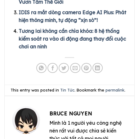
Vươn Tầm Thế Giới
IDIS ra mắt dòng camera Edge AI Plus: Phát
hiện thông minh, tự động “xịn sò”!
Tương lai không cần chìa khóa: 8 hệ thống
kiểm soát ra vào di động đang thay đổi cuộc
chơi an ninh
This entry was posted in
Tin Tức
. Bookmark the
permalink
.
BRUCE NGUYEN
Mình là 1 người yêu công nghệ
nên rất vui được chia sẻ kiến
thức với tất cả mọi người.