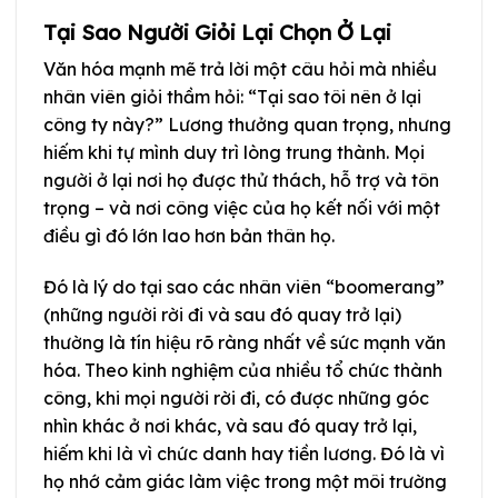
Tại Sao Người Giỏi Lại Chọn Ở Lại
Văn hóa mạnh mẽ trả lời một câu hỏi mà nhiều
nhân viên giỏi thầm hỏi: “Tại sao tôi nên ở lại
công ty này?” Lương thưởng quan trọng, nhưng
hiếm khi tự mình duy trì lòng trung thành. Mọi
người ở lại nơi họ được thử thách, hỗ trợ và tôn
trọng – và nơi công việc của họ kết nối với một
điều gì đó lớn lao hơn bản thân họ.
Đó là lý do tại sao các nhân viên “boomerang”
(những người rời đi và sau đó quay trở lại)
thường là tín hiệu rõ ràng nhất về sức mạnh văn
hóa. Theo kinh nghiệm của nhiều tổ chức thành
công, khi mọi người rời đi, có được những góc
nhìn khác ở nơi khác, và sau đó quay trở lại,
hiếm khi là vì chức danh hay tiền lương. Đó là vì
họ nhớ cảm giác làm việc trong một môi trường