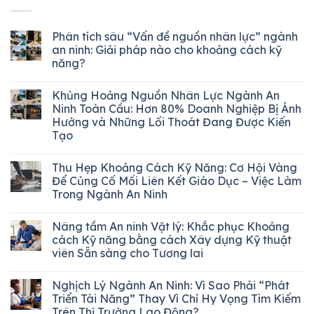
Phân tích sâu “Vấn đề nguồn nhân lực” ngành
an ninh: Giải pháp nào cho khoảng cách kỹ
năng?
Khủng Hoảng Nguồn Nhân Lực Ngành An
Ninh Toàn Cầu: Hơn 80% Doanh Nghiệp Bị Ảnh
Hưởng và Những Lối Thoát Đang Được Kiến
Tạo
Thu Hẹp Khoảng Cách Kỹ Năng: Cơ Hội Vàng
Để Củng Cố Mối Liên Kết Giáo Dục – Việc Làm
Trong Ngành An Ninh
Nâng tầm An ninh Vật lý: Khắc phục Khoảng
cách Kỹ năng bằng cách Xây dựng Kỹ thuật
viên Sẵn sàng cho Tương lai
Nghịch Lý Ngành An Ninh: Vì Sao Phải “Phát
Triển Tài Năng” Thay Vì Chỉ Hy Vọng Tìm Kiếm
Trên Thị Trường Lao Động?