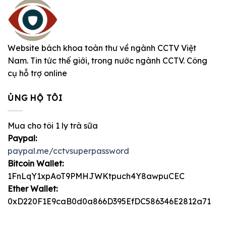
Website bách khoa toàn thư về ngành CCTV Việt
Nam. Tin tức thế giới, trong nước ngành CCTV. Công
cụ hỗ trợ online
ỦNG HỘ TÔI
Mua cho tôi 1 ly trà sữa
Paypal:
paypal.me/cctvsuperpassword
Bitcoin Wallet:
1FnLqY1xpAoT9PMHJWKtpuch4Y8awpuCEC
Ether Wallet:
0xD220F1E9caB0d0a866D395EfDC586346E2812a71