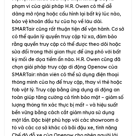
phạm vi của giải pháp H.R. Owen có thể dễ
dàng mở rộng hoặc cấu hình lại bất kỳ lúc nào,
bảo vệ khoản đầu tư của họ về lâu dài.
SMARTair cũng rất thuận tiện để vận hành. Cơ sở
có thể quản lý quyền truy cập từ xa, đảm bảo
rằng quyền truy cập có thể được theo dõi hoặc
sửa đổi trong thời gian thực để ứng phó với bất
kỳ mối đe dọa tiềm ẩn nào. H.R. Owen cũng đã
chọn giải pháp truy cập di động Openow của
SMARTair: nhân viên có thể sử dụng điện thoại
thông minh của họ để truy cập, thay vì thẻ hoặc
fob vật lý. Truy cập bằng ứng dụng di động an
toàn giúp tăng cường cả tính bảo mật – giảm số
lượng thông tin xác thực bị mất – và hiệu suất
bền vững bằng cách cắt giảm nhựa sử dụng
một lần. Đặc biệt phù hợp với các showroom ô
tô và các cơ sở khác có bãi đậu xe, tính năng
Chế độ đỗ xe của Openow cho phép người lái