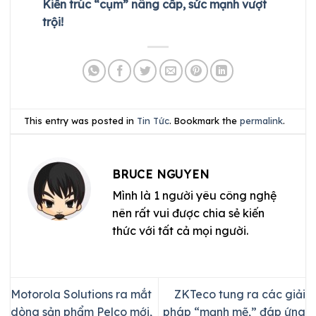
Kiến trúc “cụm” nâng cấp, sức mạnh vượt
trội!
This entry was posted in
Tin Tức
. Bookmark the
permalink
.
BRUCE NGUYEN
Mình là 1 người yêu công nghệ
nên rất vui được chia sẻ kiến
thức với tất cả mọi người.
Motorola Solutions ra mắt
ZKTeco tung ra các giải
dòng sản phẩm Pelco mới,
pháp “mạnh mẽ,” đáp ứng