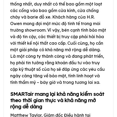
thống nhất, duy nhất có thể bao gồm một loạt
các cổng vào bao gồm cửa kính, cửa chống
cháy và barie đỗ xe. Khách hàng của H.R.
Owen mong đợi một mức độ tinh tế trong môi
trường showroom. Vì vậy, bên cạnh tính bảo mật
và độ tin cậy, các thiết bị truy cập phải hài hòa
với thiết kế nội thất cao cấp. Cuối cùng, họ cần
một giải pháp có khả năng mở rộng dễ dàng.
Là một công ty thành công và đang phát triển,
họ phải tin tưởng rằng khoản đầu tư vào truy
cập kỹ thuật số của họ sẽ đáp ứng các yêu cầu
ngày càng tăng về bảo mật, tính linh hoạt và
tính thẩm mỹ – bây giờ và trong tương lai xa.
SMARTair mang lại khả năng kiểm soát
theo thời gian thực và khả năng mở
rộng dễ dàng
Matthew Taylor, Giám đốc Điều hành tại