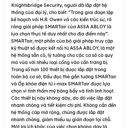
Knightsbridge Security, người đã lắp đặt hệ
thống của đại lý, cho biết: “Trong giai đoạn lập
kế hoạch với H.R. Owen và các kiến ​​trúc sư, rõ
ràng giải pháp SMARTair của ASSA ABLOY là
lựa chọn thực tế duy nhất cho địa điểm này”.
SMARTair, một phần của bộ giải pháp truy cập
kỹ thuật số được kết nối từ ASSA ABLOY, là một
hệ thống sẵn có, lý tưởng cho các cơ sở có quy
mô vừa với nhiều loại cổng vào cần trang bị.
Trong số hơn 100 thiết bị được lắp đặt trong
toàn bộ cơ sở, Đầu đọc thẻ gắn tường SMARTair
và Ốp khóa điện tử i-max SMARTair được lựa
chọn vì tính thẩm mỹ bóng bẩy và tính linh hoạt.
Các thiết bị này không dây, do đó việc lắp đặt
nhanh chóng và tiết kiệm chi phí. Không cần đến
hệ thống cáp mở rộng, chúng được lắp đặt
nhanh chóng, giảm thiểu sự gián đoạn tại chỗ.
Một lợi ích khác của việc chọn không dây là