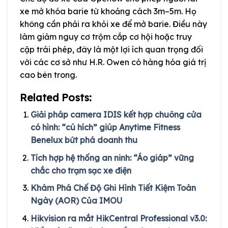
xe mở khóa barie từ khoảng cách 3m–5m. Họ
không cần phải ra khỏi xe để mở barie. Điều này
làm giảm nguy cơ trộm cắp cơ hội hoặc truy
cập trái phép, đây là một lợi ích quan trọng đối
với các cơ sở như H.R. Owen có hàng hóa giá trị
cao bên trong.
Related Posts:
Giải pháp camera IDIS kết hợp chuông cửa
có hình: “cú hích” giúp Anytime Fitness
Benelux bứt phá doanh thu
Tích hợp hệ thống an ninh: “Áo giáp” vững
chắc cho trạm sạc xe điện
Khám Phá Chế Độ Ghi Hình Tiết Kiệm Toàn
Ngày (AOR) Của IMOU
Hikvision ra mắt HikCentral Professional v3.0: