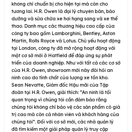
không chỉ chuẩn bị cho hiện tại mà còn cho
tương lai. H.R. Owen là đại lý chuyên bán, bảo
dưỡng và sửa chữa xe hơi hạng sang và xe thể
thao. Danh mục các thương hiệu cao cấp của
công ty bao gồm Lamborghini, Bentley, Aston
Martin, Rolls Royce và Lotus. Chủ yếu hoạt động
tại London, công ty đã mở rộng hoạt động với
một cơ sở mới ở Hatfield để đáp ứng sự phát
triển của doanh nghiệp. Như với tất cả các cơ sở
của H.R. Owen, showroom mới này đòi hỏi an
ninh cao do tính chất của lượng xe tồn kho.
Sean Nevatte, Giám đốc Hậu mãi của Tập
đoàn tại H.R. Owen, giải thích: “An ninh là tối
quan trọng vì chúng tôi cần đảm bảo rằng
chúng tôi không chỉ bảo vệ các sản phẩm có giá
trị cao mà còn cả nhân viên và khách hàng của
chúng tôi”. Đối với cơ sở mới, các nhà quản lý
đã tìm kiếm một giải pháp quản lý truy cập