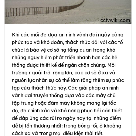
Khi các mối đe dọa an ninh vành đai ngày càng
phức tạp và khó đoán, thách thức đối với các tổ
chức là bảo vệ cơ sở hạ tầng quan trọng khỏi
những nguy hiểm phát triển nhanh hơn các hệ
thống được thiết kế để ngăn chặn chúng. Môi
trường ngoài trời rộng lớn, các cơ sở ở xa và
nguồn lực nhân sự có thể làm tăng thêm sự phức
tạp của thách thức này. Các giải pháp an ninh
vành đai truyền thống dựa vào các máy chủ
tập trung hoặc đám mây không mang lại tốc
độ, độ chính xác và khả năng phục hồi cần thiết
để đáp ứng các rủi ro ngày nay tại những điểm
dễ bị tổn thương nhất: trong bóng tối, ở khoảng
cách xa và trong mọi điều kiện thời tiết.