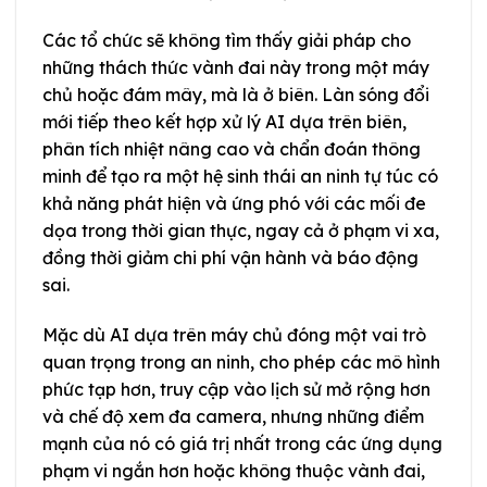
Các tổ chức sẽ không tìm thấy giải pháp cho
những thách thức vành đai này trong một máy
chủ hoặc đám mây, mà là ở biên. Làn sóng đổi
mới tiếp theo kết hợp xử lý AI dựa trên biên,
phân tích nhiệt nâng cao và chẩn đoán thông
minh để tạo ra một hệ sinh thái an ninh tự túc có
khả năng phát hiện và ứng phó với các mối đe
dọa trong thời gian thực, ngay cả ở phạm vi xa,
đồng thời giảm chi phí vận hành và báo động
sai.
Mặc dù AI dựa trên máy chủ đóng một vai trò
quan trọng trong an ninh, cho phép các mô hình
phức tạp hơn, truy cập vào lịch sử mở rộng hơn
và chế độ xem đa camera, nhưng những điểm
mạnh của nó có giá trị nhất trong các ứng dụng
phạm vi ngắn hơn hoặc không thuộc vành đai,