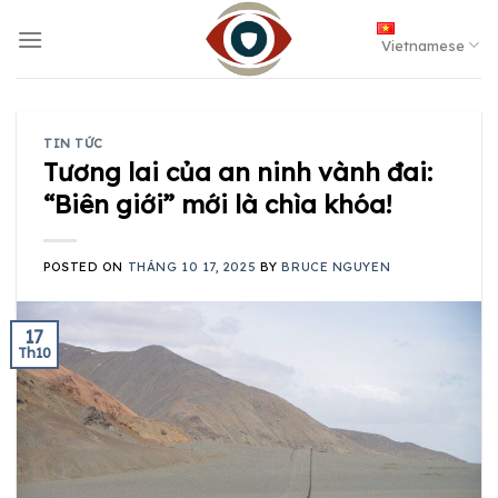
Skip
to
Vietnamese
content
TIN TỨC
Tương lai của an ninh vành đai:
“Biên giới” mới là chìa khóa!
POSTED ON
THÁNG 10 17, 2025
BY
BRUCE NGUYEN
17
Th10