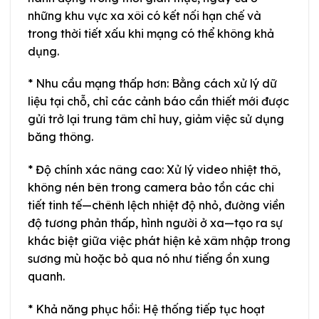
những khu vực xa xôi có kết nối hạn chế và
trong thời tiết xấu khi mạng có thể không khả
dụng.
* Nhu cầu mạng thấp hơn: Bằng cách xử lý dữ
liệu tại chỗ, chỉ các cảnh báo cần thiết mới được
gửi trở lại trung tâm chỉ huy, giảm việc sử dụng
băng thông.
* Độ chính xác nâng cao: Xử lý video nhiệt thô,
không nén bên trong camera bảo tồn các chi
tiết tinh tế—chênh lệch nhiệt độ nhỏ, đường viền
độ tương phản thấp, hình người ở xa—tạo ra sự
khác biệt giữa việc phát hiện kẻ xâm nhập trong
sương mù hoặc bỏ qua nó như tiếng ồn xung
quanh.
* Khả năng phục hồi: Hệ thống tiếp tục hoạt