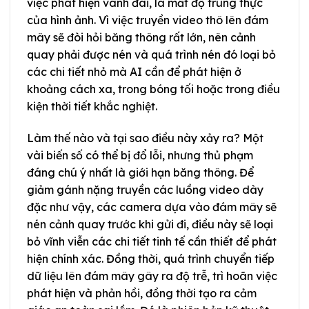
việc phát hiện vành đai, là mất độ trung thực
của hình ảnh. Vì việc truyền video thô lên đám
mây sẽ đòi hỏi băng thông rất lớn, nên cảnh
quay phải được nén và quá trình nén đó loại bỏ
các chi tiết nhỏ mà AI cần để phát hiện ở
khoảng cách xa, trong bóng tối hoặc trong điều
kiện thời tiết khắc nghiệt.
Làm thế nào và tại sao điều này xảy ra? Một
vài biến số có thể bị đổ lỗi, nhưng thủ phạm
đáng chú ý nhất là giới hạn băng thông. Để
giảm gánh nặng truyền các luồng video dày
đặc như vậy, các camera dựa vào đám mây sẽ
nén cảnh quay trước khi gửi đi, điều này sẽ loại
bỏ vĩnh viễn các chi tiết tinh tế cần thiết để phát
hiện chính xác. Đồng thời, quá trình chuyển tiếp
dữ liệu lên đám mây gây ra độ trễ, trì hoãn việc
phát hiện và phản hồi, đồng thời tạo ra cảm