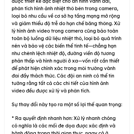
được thiết kế đặc biệt cho an ninh vành đai,
phân tích hình ảnh nhiệt thô bên trong camera,
loại bỏ nhu cầu về cơ sở hạ tầng mạng mở rộng
và giảm thiểu độ trễ do hạn chế băng thông. Xử
lý hình ảnh video trong camera cũng bảo toàn
toàn bộ luồng dữ liệu nhiệt thô, loại bỏ quá trình
nén và bảo vệ các biến thể tinh tế—chẳng hạn
như chênh lệch nhiệt độ, đường viền độ tương
phản thấp và hình người ở xa—vốn rất cần thiết
để phát hiện chính xác trong môi trường vành
đai đầy thách thức. Các đội an ninh có thể tin
tưởng rằng tất cả các chi tiết của hình ảnh
video đều được xử lý và phân tích.
Sự thay đổi này tạo ra một số lợi thế quan trọng:
* Ra quyết định nhanh hơn: Xử lý nhanh chóng
có nghĩa là các mối đe dọa được xác định và
hành động trong thời gian thực, ngay cả ở