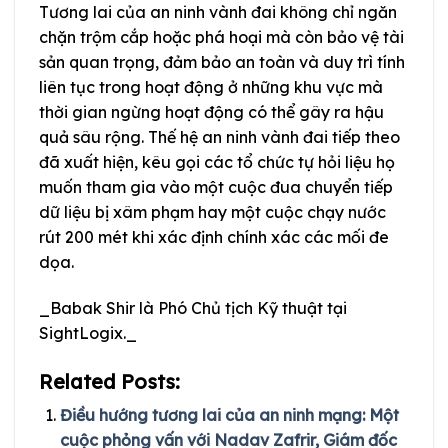
Tương lai của an ninh vành đai không chỉ ngăn
chặn trộm cắp hoặc phá hoại mà còn bảo vệ tài
sản quan trọng, đảm bảo an toàn và duy trì tính
liên tục trong hoạt động ở những khu vực mà
thời gian ngừng hoạt động có thể gây ra hậu
quả sâu rộng. Thế hệ an ninh vành đai tiếp theo
đã xuất hiện, kêu gọi các tổ chức tự hỏi liệu họ
muốn tham gia vào một cuộc đua chuyển tiếp
dữ liệu bị xâm phạm hay một cuộc chạy nước
rút 200 mét khi xác định chính xác các mối đe
dọa.
_Babak Shir là Phó Chủ tịch Kỹ thuật tại
SightLogix._
Related Posts:
Điều hướng tương lai của an ninh mạng: Một
cuộc phỏng vấn với Nadav Zafrir, Giám đốc