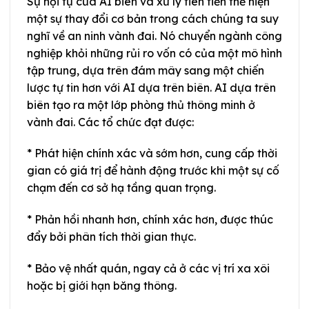
Sự hội tụ của AI biên và xử lý tiên tiến thể hiện
một sự thay đổi cơ bản trong cách chúng ta suy
nghĩ về an ninh vành đai. Nó chuyển ngành công
nghiệp khỏi những rủi ro vốn có của một mô hình
tập trung, dựa trên đám mây sang một chiến
lược tự tin hơn với AI dựa trên biên. AI dựa trên
biên tạo ra một lớp phòng thủ thông minh ở
vành đai. Các tổ chức đạt được:
* Phát hiện chính xác và sớm hơn, cung cấp thời
gian có giá trị để hành động trước khi một sự cố
chạm đến cơ sở hạ tầng quan trọng.
* Phản hồi nhanh hơn, chính xác hơn, được thúc
đẩy bởi phân tích thời gian thực.
* Bảo vệ nhất quán, ngay cả ở các vị trí xa xôi
hoặc bị giới hạn băng thông.