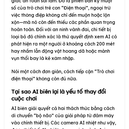
giác an toàn sai lầm. Đó là phiên bản kỹ thuật
số của trò chơi trẻ con “Điện thoại”, ngoại trừ
việc thông điệp không chỉ đến muộn hoặc lộn
xộn—mà nó còn đến thiếu các phần quan trọng
hoàn toàn. Đối với an ninh vành đai, chi tiết bị
loại bỏ đó chính xác là thứ quyết định xem AI có
phát hiện ra một người ở khoảng cách 200 mét
hay nhầm lẫn động vật hoang dã hoặc mảnh
vụn thổi bay là kẻ xâm nhập.
Nói một cách đơn giản, cách tiếp cận “Trò chơi
điện thoại” không còn đủ nữa.
Tại sao AI biên lại là yếu tố thay đổi
cuộc chơi
AI biên giải quyết cả hai thách thức bằng cách
di chuyển “bộ não” của giải pháp từ đám mây
vào chính thiết bị. Các camera AI nhiệt như vậy,