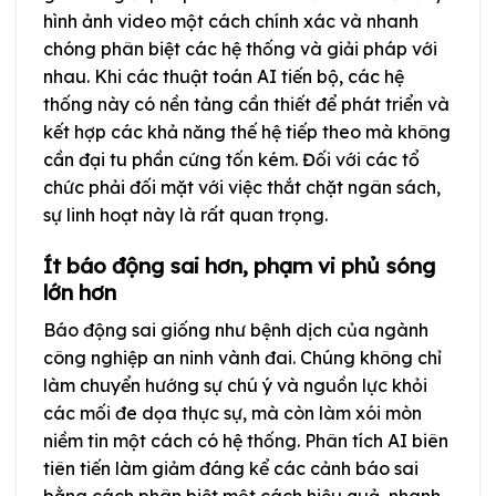
hình ảnh video một cách chính xác và nhanh
chóng phân biệt các hệ thống và giải pháp với
nhau. Khi các thuật toán AI tiến bộ, các hệ
thống này có nền tảng cần thiết để phát triển và
kết hợp các khả năng thế hệ tiếp theo mà không
cần đại tu phần cứng tốn kém. Đối với các tổ
chức phải đối mặt với việc thắt chặt ngân sách,
sự linh hoạt này là rất quan trọng.
Ít báo động sai hơn, phạm vi phủ sóng
lớn hơn
Báo động sai giống như bệnh dịch của ngành
công nghiệp an ninh vành đai. Chúng không chỉ
làm chuyển hướng sự chú ý và nguồn lực khỏi
các mối đe dọa thực sự, mà còn làm xói mòn
niềm tin một cách có hệ thống. Phân tích AI biên
tiên tiến làm giảm đáng kể các cảnh báo sai
bằng cách phân biệt một cách hiệu quả, nhanh