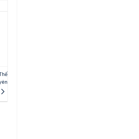
 Thế
yên