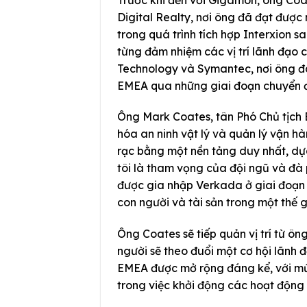
Digital Realty, nơi ông đã đạt được
trong quá trình tích hợp Interxion s
từng đảm nhiệm các vị trí lãnh đạo 
Technology và Symantec, nơi ông đ
EMEA qua những giai đoạn chuyển đổ
Ông Mark Coates, tân Phó Chủ tịch
hóa an ninh vật lý và quản lý vận hà
rạc bằng một nền tảng duy nhất, dựa
tôi là tham vọng của đội ngũ và đà
được gia nhập Verkada ở giai đoạn 
con người và tài sản trong một thế 
Ông Coates sẽ tiếp quản vị trí từ 
người sẽ theo đuổi một cơ hội lãnh 
EMEA được mở rộng đáng kể, với mứ
trong việc khởi động các hoạt động