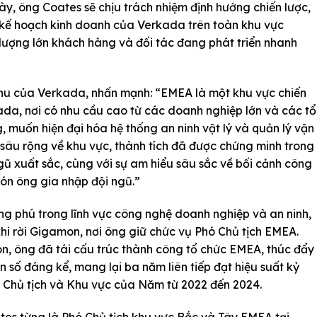
này, ông Coates sẽ chịu trách nhiệm định hướng chiến lược,
c kế hoạch kinh doanh của Verkada trên toàn khu vực
lượng lớn khách hàng và đối tác đang phát triển nhanh
hu của Verkada, nhấn mạnh: “EMEA là một khu vực chiến
ada, nơi có nhu cầu cao từ các doanh nghiệp lớn và các tổ
 muốn hiện đại hóa hệ thống an ninh vật lý và quản lý vận
âu rộng về khu vực, thành tích đã được chứng minh trong
ũ xuất sắc, cùng với sự am hiểu sâu sắc về bối cảnh công
đón ông gia nhập đội ngũ.”
g phú trong lĩnh vực công nghệ doanh nghiệp và an ninh,
i rời Gigamon, nơi ông giữ chức vụ Phó Chủ tịch EMEA.
on, ông đã tái cấu trúc thành công tổ chức EMEA, thúc đẩy
 số đáng kể, mang lại ba năm liên tiếp đạt hiệu suất kỷ
ó Chủ tịch và Khu vực của Năm từ 2022 đến 2024.
tes từng là Phó Chủ tịch khu vực Bắc và Tây EMEA tại