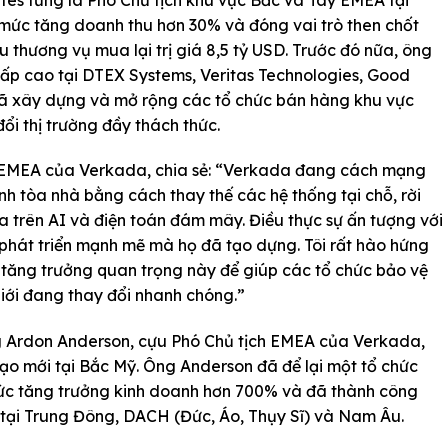
 mức tăng doanh thu hơn 30% và đóng vai trò then chốt
au thương vụ mua lại trị giá 8,5 tỷ USD. Trước đó nữa, ông
cấp cao tại DTEX Systems, Veritas Technologies, Good
ã xây dựng và mở rộng các tổ chức bán hàng khu vực
i thị trường đầy thách thức.
 EMEA của Verkada, chia sẻ: “Verkada đang cách mạng
nh tòa nhà bằng cách thay thế các hệ thống tại chỗ, rời
 trên AI và điện toán đám mây. Điều thực sự ấn tượng với
 phát triển mạnh mẽ mà họ đã tạo dựng. Tôi rất hào hứng
tăng trưởng quan trọng này để giúp các tổ chức bảo vệ
giới đang thay đổi nhanh chóng.”
ông Ardon Anderson, cựu Phó Chủ tịch EMEA của Verkada,
đạo mới tại Bắc Mỹ. Ông Anderson đã để lại một tổ chức
c tăng trưởng kinh doanh hơn 700% và đã thành công
 tại Trung Đông, DACH (Đức, Áo, Thụy Sĩ) và Nam Âu.