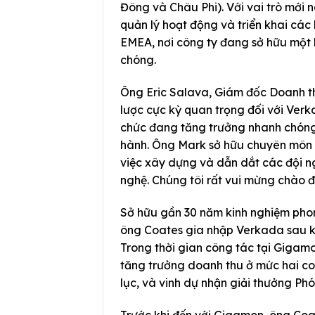
Đông và Châu Phi). Với vai trò mới 
quản lý hoạt động và triển khai cá
EMEA, nơi công ty đang sở hữu một 
chóng.
Ông Eric Salava, Giám đốc Doanh t
lược cực kỳ quan trọng đối với Verk
chức đang tăng trưởng nhanh chóng,
hành. Ông Mark sở hữu chuyên môn s
việc xây dựng và dẫn dắt các đội ng
nghệ. Chúng tôi rất vui mừng chào 
Sở hữu gần 30 năm kinh nghiệm phon
ông Coates gia nhập Verkada sau kh
Trong thời gian công tác tại Gigam
tăng trưởng doanh thu ở mức hai con
lục, và vinh dự nhận giải thưởng Ph
Trước khi đến với Gigamon, ông Coa