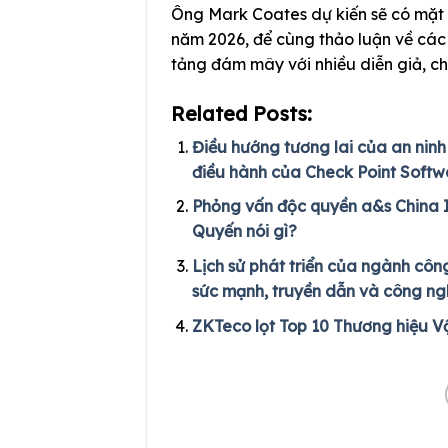
Ông Mark Coates dự kiến sẽ có mặt
năm 2026, để cùng thảo luận về các x
tảng đám mây với nhiều diễn giả, c
Related Posts:
Điều hướng tương lai của an nin
điều hành của Check Point Softw
Phỏng vấn độc quyền a&s China 
Quyến nói gì?
Lịch sử phát triển của ngành côn
sức mạnh, truyền dẫn và công n
ZKTeco lọt Top 10 Thương hiệu V