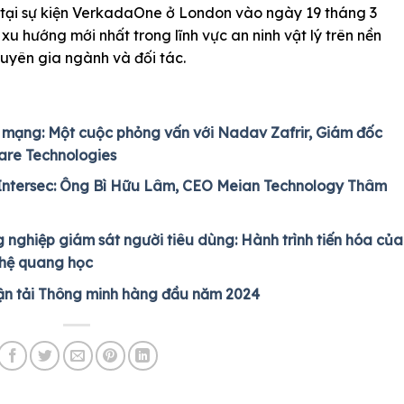
 tại sự kiện VerkadaOne ở London vào ngày 19 tháng 3
u hướng mới nhất trong lĩnh vực an ninh vật lý trên nền
huyên gia ngành và đối tác.
h mạng: Một cuộc phỏng vấn với Nadav Zafrir, Giám đốc
are Technologies
Intersec: Ông Bì Hữu Lâm, CEO Meian Technology Thâm
g nghiệp giám sát người tiêu dùng: Hành trình tiến hóa của
ghệ quang học
ận tải Thông minh hàng đầu năm 2024