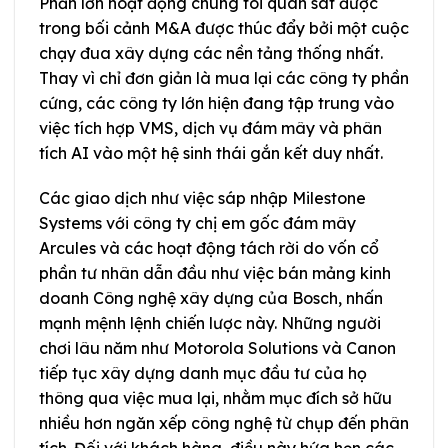
Phần lớn hoạt động chúng tôi quan sát được
trong bối cảnh M&A được thúc đẩy bởi một cuộc
chạy đua xây dựng các nền tảng thống nhất.
Thay vì chỉ đơn giản là mua lại các công ty phần
cứng, các công ty lớn hiện đang tập trung vào
việc tích hợp VMS, dịch vụ đám mây và phân
tích AI vào một hệ sinh thái gắn kết duy nhất.
Các giao dịch như việc sáp nhập Milestone
Systems với công ty chị em gốc đám mây
Arcules và các hoạt động tách rời do vốn cổ
phần tư nhân dẫn đầu như việc bán mảng kinh
doanh Công nghệ xây dựng của Bosch, nhấn
mạnh mệnh lệnh chiến lược này. Những người
chơi lâu năm như Motorola Solutions và Canon
tiếp tục xây dựng danh mục đầu tư của họ
thông qua việc mua lại, nhằm mục đích sở hữu
nhiều hơn ngăn xếp công nghệ từ chụp đến phân