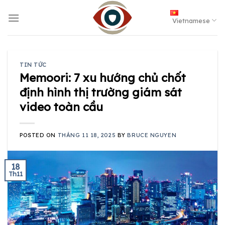
Skip
to
Vietnamese
content
TIN TỨC
Memoori: 7 xu hướng chủ chốt
định hình thị trường giám sát
video toàn cầu
POSTED ON
THÁNG 11 18, 2025
BY
BRUCE NGUYEN
18
Th11