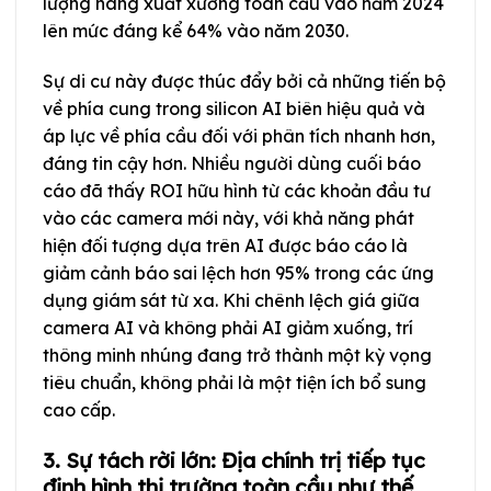
lượng hàng xuất xưởng toàn cầu vào năm 2024
lên mức đáng kể 64% vào năm 2030.
Sự di cư này được thúc đẩy bởi cả những tiến bộ
về phía cung trong silicon AI biên hiệu quả và
áp lực về phía cầu đối với phân tích nhanh hơn,
đáng tin cậy hơn. Nhiều người dùng cuối báo
cáo đã thấy ROI hữu hình từ các khoản đầu tư
vào các camera mới này, với khả năng phát
hiện đối tượng dựa trên AI được báo cáo là
giảm cảnh báo sai lệch hơn 95% trong các ứng
dụng giám sát từ xa. Khi chênh lệch giá giữa
camera AI và không phải AI giảm xuống, trí
thông minh nhúng đang trở thành một kỳ vọng
tiêu chuẩn, không phải là một tiện ích bổ sung
cao cấp.
3. Sự tách rời lớn: Địa chính trị tiếp tục
định hình thị trường toàn cầu như thế