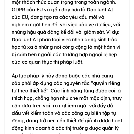
một thách thức quan trọng trong toàn ngành.
GDPR của EU và gần đây hơn là Đạo luật AI
của EU, đang tạo ra các yêu cầu mới và
nghiêm ngặt hơn đối với việc bảo vệ dữ liệu, với
những hậu quả đáng kể đối với giám sát. Ví dụ:
Đạo luật AI phân loại việc nhận dạng sinh trắc
học từ xa ở những nơi công cộng là một hành vi
bị cấm bên ngoài các trường hợp ngoại lệ hẹp
của cơ quan thực thi pháp luật.
Áp lực pháp lý này đang buộc các nhà cung
cấp phải áp dụng các nguyên tắc “quyền riêng
tư theo thiết kế”. Các tính năng từng được coi là
thích hợp, chẳng hạn như che mặt mặc định, truy
cập dựa trên vai trò nghiêm ngặt với đầy đủ
dấu vết kiểm toán và các công cụ biên tập tự
động, đang trở nên cần thiết để giành được hoạt
động kinh doanh ở các thị trường được quản lý.