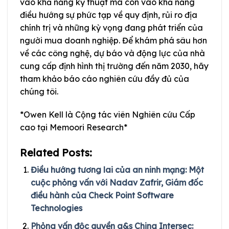
vào khả năng kỹ thuật mà còn vào khả năng
điều hướng sự phức tạp về quy định, rủi ro địa
chính trị và những kỳ vọng đang phát triển của
người mua doanh nghiệp. Để khám phá sâu hơn
về các công nghệ, dự báo và động lực của nhà
cung cấp định hình thị trường đến năm 2030, hãy
tham khảo báo cáo nghiên cứu đầy đủ của
chúng tôi.
*Owen Kell là Cộng tác viên Nghiên cứu Cấp
cao tại Memoori Research*
Related Posts:
Điều hướng tương lai của an ninh mạng: Một
cuộc phỏng vấn với Nadav Zafrir, Giám đốc
điều hành của Check Point Software
Technologies
Phỏng vấn độc quyền a&s China Intersec: