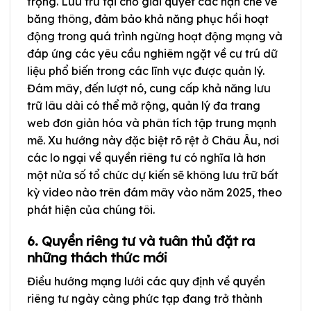
trọng. Lưu trữ tại chỗ giải quyết các hạn chế về
băng thông, đảm bảo khả năng phục hồi hoạt
động trong quá trình ngừng hoạt động mạng và
đáp ứng các yêu cầu nghiêm ngặt về cư trú dữ
liệu phổ biến trong các lĩnh vực được quản lý.
Đám mây, đến lượt nó, cung cấp khả năng lưu
trữ lâu dài có thể mở rộng, quản lý đa trang
web đơn giản hóa và phân tích tập trung mạnh
mẽ. Xu hướng này đặc biệt rõ rệt ở Châu Âu, nơi
các lo ngại về quyền riêng tư có nghĩa là hơn
một nửa số tổ chức dự kiến sẽ không lưu trữ bất
kỳ video nào trên đám mây vào năm 2025, theo
phát hiện của chúng tôi.
6. Quyền riêng tư và tuân thủ đặt ra
những thách thức mới
Điều hướng mạng lưới các quy định về quyền
riêng tư ngày càng phức tạp đang trở thành