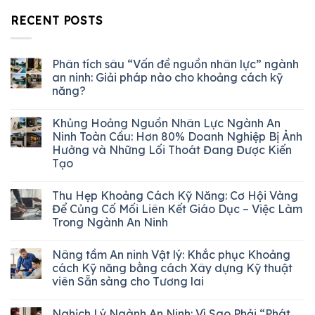
RECENT POSTS
Phân tích sâu “Vấn đề nguồn nhân lực” ngành
an ninh: Giải pháp nào cho khoảng cách kỹ
năng?
Khủng Hoảng Nguồn Nhân Lực Ngành An
Ninh Toàn Cầu: Hơn 80% Doanh Nghiệp Bị Ảnh
Hưởng và Những Lối Thoát Đang Được Kiến
Tạo
Thu Hẹp Khoảng Cách Kỹ Năng: Cơ Hội Vàng
Để Củng Cố Mối Liên Kết Giáo Dục – Việc Làm
Trong Ngành An Ninh
Nâng tầm An ninh Vật lý: Khắc phục Khoảng
cách Kỹ năng bằng cách Xây dựng Kỹ thuật
viên Sẵn sàng cho Tương lai
Nghịch Lý Ngành An Ninh: Vì Sao Phải “Phát