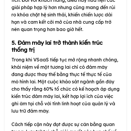
tích. Đối với khách hàng, điều này hứa hẹn các
giải pháp hợp lý hơn nhưng cũng mang đến rủi
ro khóa chặt hệ sinh thái, khiến chiến lược dài
hạn và cam kết cởi mở của nhà cung cấp trở
nên quan trọng hơn bao giờ hết.
5. Đám mây lai trở thành kiến trúc
thống trị
Trong khi VSaaS tiếp tục mở rộng nhanh chóng,
khái niệm về một tương lai chỉ có đám mây
đang được thay thế bằng thực tế thực tế của
mô hình lai. Một cuộc khảo sát ngành gần đây
cho thấy rằng 60% tổ chức có kế hoạch áp dụng
kiến trúc đám mây lai, kết hợp lợi ích của việc
ghi âm tại chỗ với tính linh hoạt của quản lý và
lưu trữ đám mây.
Cách tiếp cận này đạt được sự cân bằng quan