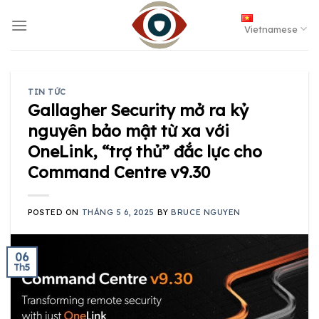
Skip
to
Vietnamese
content
TIN TỨC
Gallagher Security mở ra kỷ
nguyên bảo mật từ xa với
OneLink, “trợ thủ” đắc lực cho
Command Centre v9.30
POSTED ON
THÁNG 5 6, 2025
BY
BRUCE NGUYEN
06
Th5