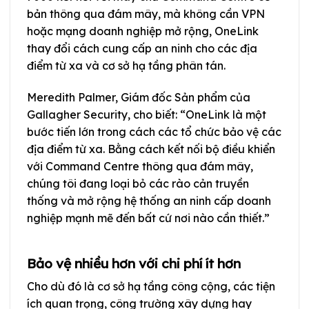
bản thông qua đám mây, mà không cần VPN
hoặc mạng doanh nghiệp mở rộng, OneLink
thay đổi cách cung cấp an ninh cho các địa
điểm từ xa và cơ sở hạ tầng phân tán.
Meredith Palmer, Giám đốc Sản phẩm của
Gallagher Security, cho biết: “OneLink là một
bước tiến lớn trong cách các tổ chức bảo vệ các
địa điểm từ xa. Bằng cách kết nối bộ điều khiển
với Command Centre thông qua đám mây,
chúng tôi đang loại bỏ các rào cản truyền
thống và mở rộng hệ thống an ninh cấp doanh
nghiệp mạnh mẽ đến bất cứ nơi nào cần thiết.”
Bảo vệ nhiều hơn với chi phí ít hơn
Cho dù đó là cơ sở hạ tầng công cộng, các tiện
ích quan trọng, công trường xây dựng hay