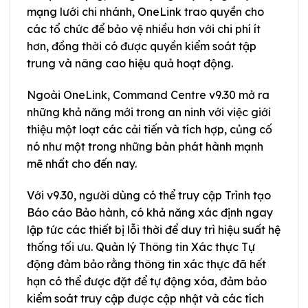
mạng lưới chi nhánh, OneLink trao quyền cho
các tổ chức để bảo vệ nhiều hơn với chi phí ít
hơn, đồng thời có được quyền kiểm soát tập
trung và nâng cao hiệu quả hoạt động.
Ngoài OneLink, Command Centre v9.30 mở ra
những khả năng mới trong an ninh với việc giới
thiệu một loạt các cải tiến và tích hợp, củng cố
nó như một trong những bản phát hành mạnh
mẽ nhất cho đến nay.
Với v9.30, người dùng có thể truy cập Trình tạo
Báo cáo Bảo hành, có khả năng xác định ngay
lập tức các thiết bị lỗi thời để duy trì hiệu suất hệ
thống tối ưu. Quản lý Thông tin Xác thực Tự
động đảm bảo rằng thông tin xác thực đã hết
hạn có thể được đặt để tự động xóa, đảm bảo
kiểm soát truy cập được cập nhật và các tích