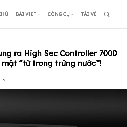
CHỦ
BÀI VIẾT
CÔNG CỤ
TẢI VỀ
ung ra High Sec Controller 7000
 mật “từ trong trứng nước”!
YEN