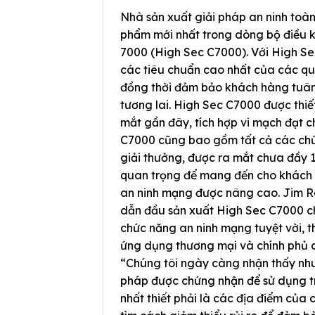
Nhà sản xuất giải pháp an ninh toà
phẩm mới nhất trong dòng bộ điều k
7000 (High Sec C7000). Với High Se
các tiêu chuẩn cao nhất của các qu
đồng thời đảm bảo khách hàng tuân 
tương lai. High Sec C7000 được thiế
mắt gần đây, tích hợp vi mạch đạt c
C7000 cũng bao gồm tất cả các chứ
giải thưởng, được ra mắt chưa đầy 1
quan trọng để mang đến cho khách 
an ninh mạng được nâng cao. Jim R
dẫn đầu sản xuất High Sec C7000 ch
chức năng an ninh mạng tuyệt vời, t
ứng dụng thương mại và chính phủ c
“Chúng tôi ngày càng nhận thấy nhu
pháp được chứng nhận để sử dụng t
nhất thiết phải là các địa điểm củ