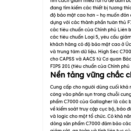
tìm cách giảm thiểu rủi ro để đảm b
đang tìm kiếm các thiết bị tương thí
độ bảo mật cao hơn – họ muốn đón 
dựng với các thành phần tuân thủ FI
các tiêu chuẩn của Chính phủ Liên
các tiêu chuẩn Loại 5, yêu cầu giám
khách hàng có độ bảo mật cao ở Úc
và trung tâm dữ liệu. High Sec C700
cho CAPSS và AACS từ Cơ quan Bảo
FIPS 201 (tiêu chuẩn của Chính phủ
Nền tảng vững chắc c
Cung cấp cho người dùng cuối khả 
công vào phần sụn trong chuỗi cung
phẩm C7000 của Gallagher là các bộ 
về kiểm soát truy cập cục bộ, báo 
và logic cho một tổ chức. Có khả nă
dòng sản phẩm C7000 đảm bảo các ph
giám sát, an toàn và tính liên tục c