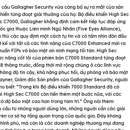
n cầu Gallagher Security vừa công bố sự ra mắt của sản
hiển từng đoạt giải thưởng của họ: Bộ điều khiển High Sec
c C7000, Gallagher khẳng định cam kết tiếp tục đáp ứng
ốc gia thuộc Liên minh Ngũ Nhãn (Five Eyes Alliance),
thủ các quy định một cách tự tin và có tầm nhìn đón đầu
t kế với tất cả các tính năng của C7000 Enhanced mới ra
huẩn FIPs và bảo mật an ninh mạng tối tân. High Sec
c năng cốt lõi của phiên bản C7000 Standard từng đoạt
8 tháng trước, đồng thời mở rộng chúng ở các lĩnh vực
hàng độ tin cậy, khả năng phục hồi, dự phòng và bảo mật
ayner, Giám đốc Sản phẩm của Gallagher Security, người
o biết: “Trong khi Bộ điều khiển 7000 Standard đã có
hì High Sec C7000 còn tiến thêm một bước nữa, với các
ó độ bảo mật cao hơn trong tâm trí.” Ông nói thêm:
 cầu từ những người dùng lớn, những người cần các giải
rên cơ sở hạ tầng quan trọng của quốc gia. Đây không
a chính phủ, mà còn là các doanh nghiệp thương mại đang