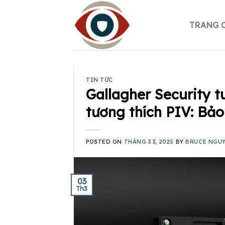
Skip
to
TRANG 
content
TIN TỨC
Gallagher Security t
tương thích PIV: Bảo
POSTED ON
THÁNG 3 3, 2025
BY
BRUCE NGU
03
Th3