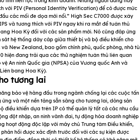
ảo tính liên tục trong kinh doanh. Những người dùng này
ch với PIV (Personal Identity Verification) để có được mức
đầu các mối đe dọa mới nổi.” High Sec C7000 được xây
PS và tương thích với PIV ngay khi ra mắt để tuân thủ
 bang Hoa Kỳ đối với các sản phẩm mới. Nó cũng đáp ứng
 sát hệ thống dây cáp giữa thiết bị và bộ điều khiển cho
 và New Zealand, bao gồm chính phủ, quốc phòng, nhà tù
0 hiện đang trải qua các thử nghiệm tuân thủ liên quan
 vệ An ninh Quốc gia (NPSA) của Vương quốc Anh và
 Liên bang Hoa Kỳ).
ho tương lai
năng bảo vệ hàng đầu trong ngành chống lại các cuộc tấn
 ứng và một nền tảng sẵn sàng cho tương lai, dòng sản
điều khiển dựa trên IP có thể quản lý tất cả các nhu cầu
động đột nhập, an ninh vành đai, tự động hóa doanh nghiệp
ng hoạt động độc lập với máy chủ Trung tâm Điều khiển,
ản hồi được xác định trước đối với các sự kiện được
ủa địa điểm, đồng thời có thiết kế hệ thống có khả năng mở