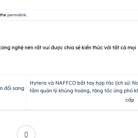
 the
permalink
.
công nghệ nên rất vui được chia sẻ kiến thức với tất cả mọi
Hytera và NAFFCO bắt tay hợp tác lịch sử: N
ển đổi sang
tầm quản lý khủng hoảng, tăng tốc ứng phó k
cấp
0