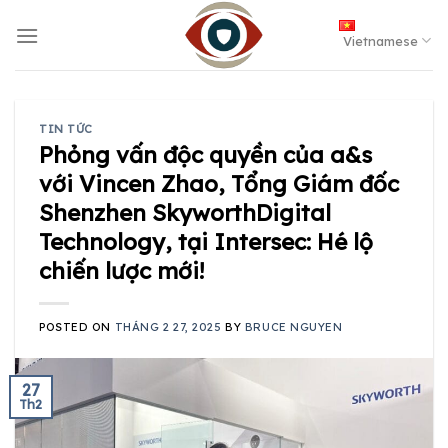
Skip
to
Vietnamese
content
TIN TỨC
Phỏng vấn độc quyền của a&s
với Vincen Zhao, Tổng Giám đốc
Shenzhen SkyworthDigital
Technology, tại Intersec: Hé lộ
chiến lược mới!
POSTED ON
THÁNG 2 27, 2025
BY
BRUCE NGUYEN
27
Th2