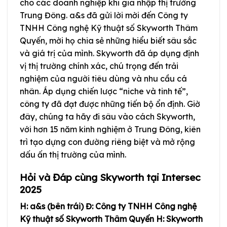
cho các doanh nghiệp khi gia nhập thị trường
Trung Đông. a&s đã gửi lời mời đến Công ty
TNHH Công nghệ Kỹ thuật số Skyworth Thâm
Quyến, mời họ chia sẻ những hiểu biết sâu sắc
và giá trị của mình. Skyworth đã áp dụng định
vị thị trường chính xác, chú trọng đến trải
nghiệm của người tiêu dùng và nhu cầu cá
nhân. Áp dụng chiến lược “niche và tinh tế”,
công ty đã đạt được những tiến bộ ổn định. Giờ
đây, chúng ta hãy đi sâu vào cách Skyworth,
với hơn 15 năm kinh nghiệm ở Trung Đông, kiên
trì tạo dựng con đường riêng biệt và mở rộng
dấu ấn thị trường của mình.
Hỏi và Đáp cùng Skyworth tại Intersec
2025
H: a&s (bên trái) Đ: Công ty TNHH Công nghệ
Kỹ thuật số Skyworth Thâm Quyến
H: Skyworth