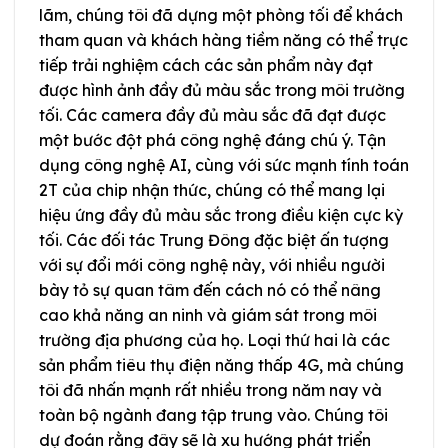
lãm, chúng tôi đã dựng một phòng tối để khách
tham quan và khách hàng tiềm năng có thể trực
tiếp trải nghiệm cách các sản phẩm này đạt
được hình ảnh đầy đủ màu sắc trong môi trường
tối. Các camera đầy đủ màu sắc đã đạt được
một bước đột phá công nghệ đáng chú ý. Tận
dụng công nghệ AI, cùng với sức mạnh tính toán
2T của chip nhận thức, chúng có thể mang lại
hiệu ứng đầy đủ màu sắc trong điều kiện cực kỳ
tối. Các đối tác Trung Đông đặc biệt ấn tượng
với sự đổi mới công nghệ này, với nhiều người
bày tỏ sự quan tâm đến cách nó có thể nâng
cao khả năng an ninh và giám sát trong môi
trường địa phương của họ. Loại thứ hai là các
sản phẩm tiêu thụ điện năng thấp 4G, mà chúng
tôi đã nhấn mạnh rất nhiều trong năm nay và
toàn bộ ngành đang tập trung vào. Chúng tôi
dự đoán rằng đây sẽ là xu hướng phát triển