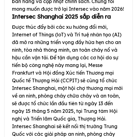
bán hàng và cập nhật chính sách. Chúng tôi
mong muốn được trở lại Intersec vào năm 2026!
Intersec Shanghai 2025 sắp diễn ra
Được thúc đẩy bởi các xu hướng đổi mới,
Internet of Things (loT) và Trí tuệ nhân tạo (AI)
đã mở ra những triển vọng đầy hứa hẹn cho an
ninh, tòa nhà thông minh, an toàn cháy nổ và
hậu cần vận tải. Để tận dụng các cơ hội do sự
tiến bộ công nghệ này mang lại, Messe
Frankfurt và Hội đồng Xúc tiến Thương mại
Quốc tế Thượng Hải (CCPIT) sẽ cùng tổ chức
Intersec Shanghai, một hội chợ thương mại mới
về an ninh, phòng cháy chữa cháy và an toàn,
sẽ được tổ chức lần đầu tiên từ ngày 13 đến
ngày 15 tháng 5 năm 2025, tại Trung tâm Hội
nghị và Triển lãm Quốc gia, Thượng Hải.
Intersec Shanghai sẽ kết nối thị trường Trung
Quốc với các giải pháp an ninh, phòng cháy