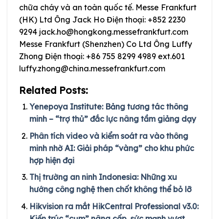
chữa cháy và an toàn quốc tế. Messe Frankfurt
(HK) Ltd Ông Jack Ho Điện thoại: +852 2230
9294
jack.ho@hongkong.messefrankfurt.com
Messe Frankfurt (Shenzhen) Co Ltd Ông Luffy
Zhong Điện thoại: +86 755 8299 4989 ext.601
luffy.zhong@china.messefrankfurt.com
Related Posts:
Yenepoya Institute: Bảng tương tác thông
minh – “trợ thủ” đắc lực nâng tầm giảng dạy
Phân tích video và kiểm soát ra vào thông
minh nhờ AI: Giải pháp “vàng” cho khu phức
hợp hiện đại
Thị trường an ninh Indonesia: Những xu
hướng công nghệ then chốt không thể bỏ lỡ
Hikvision ra mắt HikCentral Professional v3.0:
Kiến trúc “cụm” nâng cấp, sức mạnh vượt