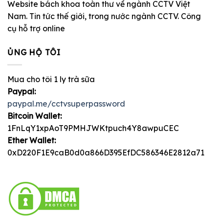
Website bách khoa toàn thư về ngành CCTV Việt
Nam. Tin tức thế giới, trong nước ngành CCTV. Công
cụ hỗ trợ online
ỦNG HỘ TÔI
Mua cho tôi 1 ly trà sữa
Paypal:
paypal.me/cctvsuperpassword
Bitcoin Wallet:
1FnLqY1xpAoT9PMHJWKtpuch4Y8awpuCEC
Ether Wallet:
0xD220F1E9caB0d0a866D395EfDC586346E2812a71