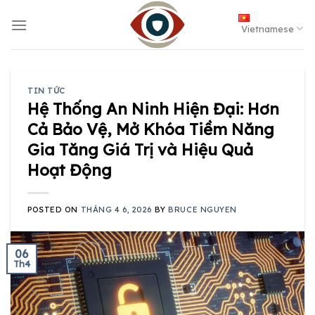
Skip
to
Vietnamese
content
TIN TỨC
Hệ Thống An Ninh Hiện Đại: Hơn
Cả Bảo Vệ, Mở Khóa Tiềm Năng
Gia Tăng Giá Trị và Hiệu Quả
Hoạt Động
POSTED ON
THÁNG 4 6, 2026
BY
BRUCE NGUYEN
06
Th4