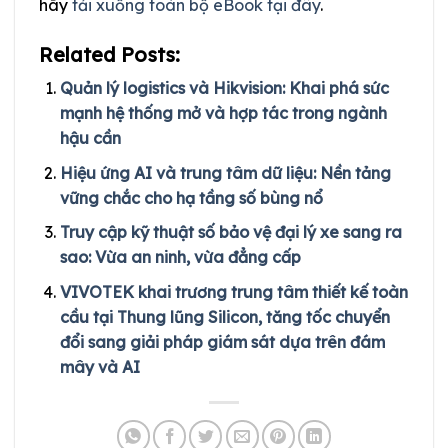
hãy
tải xuống toàn bộ eBook tại đây
.
Related Posts:
Quản lý logistics và Hikvision: Khai phá sức
mạnh hệ thống mở và hợp tác trong ngành
hậu cần
Hiệu ứng AI và trung tâm dữ liệu: Nền tảng
vững chắc cho hạ tầng số bùng nổ
Truy cập kỹ thuật số bảo vệ đại lý xe sang ra
sao: Vừa an ninh, vừa đẳng cấp
VIVOTEK khai trương trung tâm thiết kế toàn
cầu tại Thung lũng Silicon, tăng tốc chuyển
đổi sang giải pháp giám sát dựa trên đám
mây và AI