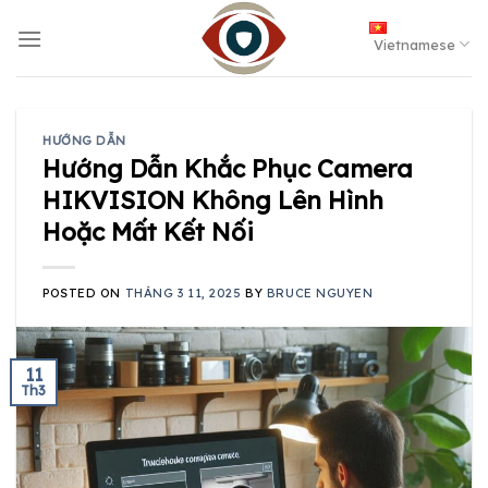
Skip
to
Vietnamese
content
HƯỚNG DẪN
Hướng Dẫn Khắc Phục Camera
HIKVISION Không Lên Hình
Hoặc Mất Kết Nối
POSTED ON
THÁNG 3 11, 2025
BY
BRUCE NGUYEN
11
Th3