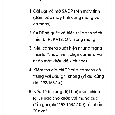
Cài đặt và mở SADP trên máy tính
(đảm bảo máy tính cùng mạng với
camera).
SADP sẽ quét và hiển thị danh sách
thiết bị HIKVISION trong mạng.
Nếu camera xuất hiện nhưng trạng
thái là “Inactive”, chọn camera và
nhập mật khẩu để kích hoạt.
Kiểm tra địa chỉ IP của camera có
trùng với đầu ghi không (ví dụ: cùng
dải 192.168.1.x).
Nếu IP bị xung đột hoặc sai, chỉnh
lại IP sao cho khớp với mạng của
đầu ghi (như 192.168.1.100) rồi nhấn
“Save”.