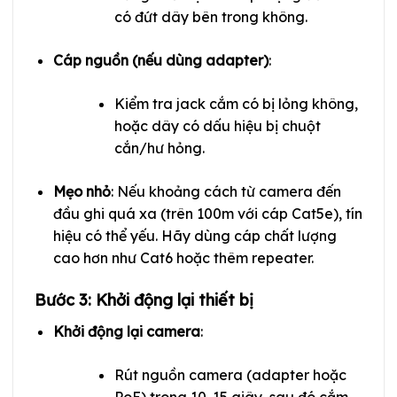
có đứt dây bên trong không.
Cáp nguồn (nếu dùng adapter)
:
Kiểm tra jack cắm có bị lỏng không,
hoặc dây có dấu hiệu bị chuột
cắn/hư hỏng.
Mẹo nhỏ
: Nếu khoảng cách từ camera đến
đầu ghi quá xa (trên 100m với cáp Cat5e), tín
hiệu có thể yếu. Hãy dùng cáp chất lượng
cao hơn như Cat6 hoặc thêm repeater.
Bước 3: Khởi động lại thiết bị
Khởi động lại camera
:
Rút nguồn camera (adapter hoặc
PoE) trong 10-15 giây, sau đó cắm