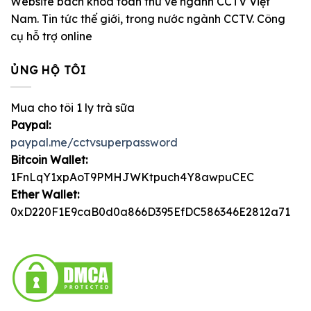
Website bách khoa toàn thư về ngành CCTV Việt
Nam. Tin tức thế giới, trong nước ngành CCTV. Công
cụ hỗ trợ online
ỦNG HỘ TÔI
Mua cho tôi 1 ly trà sữa
Paypal:
paypal.me/cctvsuperpassword
Bitcoin Wallet:
1FnLqY1xpAoT9PMHJWKtpuch4Y8awpuCEC
Ether Wallet:
0xD220F1E9caB0d0a866D395EfDC586346E2812a71