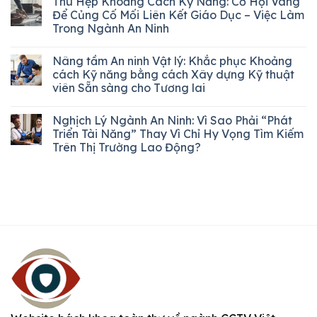
Thu Hẹp Khoảng Cách Kỹ Năng: Cơ Hội Vàng
Để Củng Cố Mối Liên Kết Giáo Dục – Việc Làm
Trong Ngành An Ninh
Nâng tầm An ninh Vật lý: Khắc phục Khoảng
cách Kỹ năng bằng cách Xây dựng Kỹ thuật
viên Sẵn sàng cho Tương lai
Nghịch Lý Ngành An Ninh: Vì Sao Phải “Phát
Triển Tài Năng” Thay Vì Chỉ Hy Vọng Tìm Kiếm
Trên Thị Trường Lao Động?