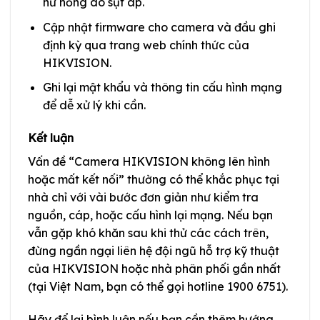
hư hỏng do sụt áp.
Cập nhật firmware cho camera và đầu ghi
định kỳ qua trang web chính thức của
HIKVISION.
Ghi lại mật khẩu và thông tin cấu hình mạng
để dễ xử lý khi cần.
Kết luận
Vấn đề “Camera HIKVISION không lên hình
hoặc mất kết nối” thường có thể khắc phục tại
nhà chỉ với vài bước đơn giản như kiểm tra
nguồn, cáp, hoặc cấu hình lại mạng. Nếu bạn
vẫn gặp khó khăn sau khi thử các cách trên,
đừng ngần ngại liên hệ đội ngũ hỗ trợ kỹ thuật
của HIKVISION hoặc nhà phân phối gần nhất
(tại Việt Nam, bạn có thể gọi hotline 1900 6751).
Hãy để lại bình luận nếu bạn cần thêm hướng