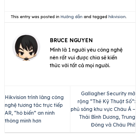
This entry was posted in
Hướng dẫn
and tagged
hikvision
.
BRUCE NGUYEN
Mình là 1 người yêu công nghệ
nên rất vui được chia sẻ kiến
thức với tất cả mọi người.
Gallagher Security mở
Hikvision trình làng công
rộng “Thẻ Kỹ Thuật Số”:
nghệ tương tác trực tiếp
phủ sóng khu vực Châu Á –
AR, “hô biến” an ninh
Thái Bình Dương, Trung
thông minh hơn
Đông và Châu Phi!