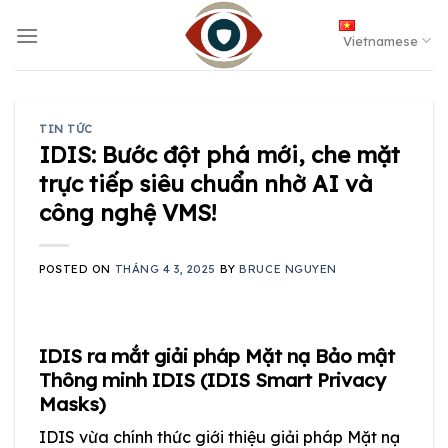
Skip
to
Vietnamese
content
TIN TỨC
IDIS: Bước đột phá mới, che mặt
trực tiếp siêu chuẩn nhờ AI và
công nghệ VMS!
POSTED ON
THÁNG 4 3, 2025
BY
BRUCE NGUYEN
IDIS ra mắt giải pháp Mặt nạ Bảo mật
Thông minh IDIS (IDIS Smart Privacy
Masks)
IDIS vừa chính thức giới thiệu giải pháp Mặt nạ