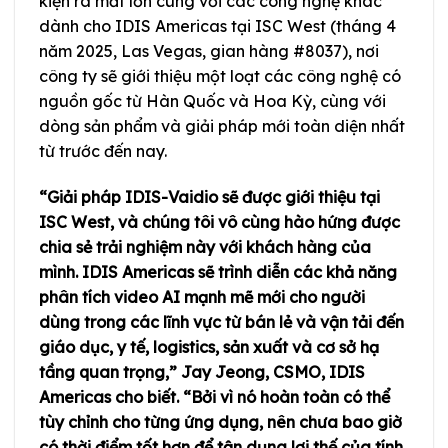
kiện ra mắt lớn cùng với các công nghệ khác
dành cho IDIS Americas tại ISC West (tháng 4
năm 2025, Las Vegas, gian hàng #8037), nơi
công ty sẽ giới thiệu một loạt các công nghệ có
nguồn gốc từ Hàn Quốc và Hoa Kỳ, cùng với
dòng sản phẩm và giải pháp mới toàn diện nhất
từ trước đến nay.
“Giải pháp IDIS-Vaidio sẽ được giới thiệu tại
ISC West, và chúng tôi vô cùng hào hứng được
chia sẻ trải nghiệm này với khách hàng của
mình. IDIS Americas sẽ trình diễn các khả năng
phân tích video AI mạnh mẽ mới cho người
dùng trong các lĩnh vực từ bán lẻ và vận tải đến
giáo dục, y tế, logistics, sản xuất và cơ sở hạ
tầng quan trọng,” Jay Jeong, CSMO, IDIS
Americas cho biết. “Bởi vì nó hoàn toàn có thể
tùy chỉnh cho từng ứng dụng, nên chưa bao giờ
có thời điểm tốt hơn để tận dụng lợi thế của tính