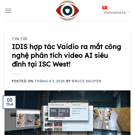
Skip
to
Vietnamese
content
TIN TỨC
IDIS hợp tác Vaidio ra mắt công
nghệ phân tích video AI siêu
đỉnh tại ISC West!
POSTED ON
THÁNG 4 3, 2025
BY
BRUCE NGUYEN
03
Th4