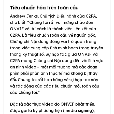
Tiêu chuẩn hóa trên toàn cầu
Andrew Jenks, Chủ tịch Điều hành của C2PA,
cho biết: “Chúng tôi rất vui mừng chào đón
ONVIF với tư cách là thành viên liên kết của
C2PA. Là tiêu chuẩn toàn cầu về nguồn gốc,
Chứng chỉ Nội dung đóng vai trò quan trọng
trong việc cung cấp tính minh bạch trong truyền
thông kỹ thuật số. Sự hợp tác giữa ONVIF và
C2PA mang Chứng chỉ Nội dung đến với lĩnh vực
an ninh video – một môi trường mà các đoạn
phim phải phản ánh thực tế mà không bị thay
đổi. Chúng tôi rất hào hứng về sự hợp tác này
và tác động của các tiêu chuẩn mở, toàn cầu
của chúng tôi.”
Đặc tả xác thực video do ONVIF phát triển,
được gọi là ký phương tiện (media signing),