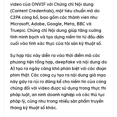
video của ONVIF với Chứng chỉ Nội dung
(Content Credentials), một tiêu chuẩn mở do
C2PA công bố, bao gồm các thành viên như
Microsoft, Adobe, Google, Meta, BBC và
Truepic. Chứng chỉ Nội dung giúp tăng cường
tính minh bạch và tạo dựng niềm tin từ đầu đến
cuối vào tính xác thực của tài sản kỹ thuật số.
Sự hợp tác này diễn ra vào thời điểm mà các
phương tiện tổng hợp, deepfake và nội dung do
AI tạo ra ngày càng khó phân biệt với các đoạn
phim thật. Các công cụ tạo ra nội dung giả mạo
này gây ra rủi ro đáng kể cho niềm tin của công
chúng đối với video được sử dụng trong thực thi
pháp luật, an ninh doanh nghiệp và các thủ tục
pháp lý, cũng như trong nhiều sản phẩm truyền
thông kỹ thuật số khác.