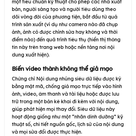
một tiêu chuẩn kỹ thuật cho phép các nhà xuất
bản, người sáng tạo và người tiêu dùng theo
dõi vòng đời của phương tiện, bắt đầu từ quá
trình sản xuất (ví dụ như camera nào đã chụp
ảnh, ảnh có được chỉnh sửa hay không và thời
điểm nào) đến quá trình tiêu thụ (hiển thị thông
tin này trên trang web hoặc nền tảng nơi nội
dung xuất hiện).
Biến video thành không thể giả mạo
Chứng chỉ Nội dung nhúng siêu dữ liệu được ký
bằng mật mã, chống giả mạo trực tiếp vào hình
ảnh, video, âm thanh và tài liệu hoặc được lưu
trữ trong một bản kê khai đi kèm với nội dung,
giúp phát hiện mọi thay đổi. Siêu dữ liệu này
hoạt động giống như một “nhãn dinh dưỡng” kỹ
thuật số, chi tiết nguồn gốc, lịch sử của nội dung
và mọi sửa đổi được thực hiện.