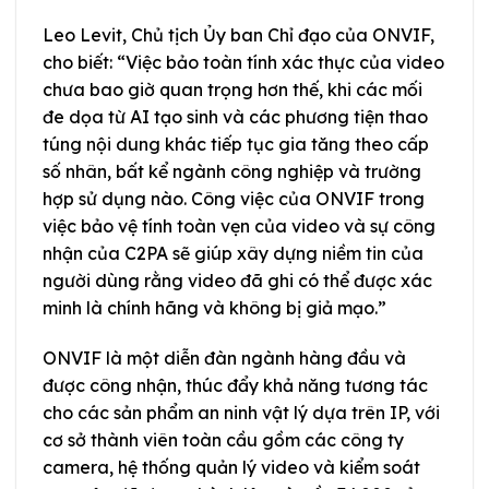
Leo Levit, Chủ tịch Ủy ban Chỉ đạo của ONVIF,
cho biết: “Việc bảo toàn tính xác thực của video
chưa bao giờ quan trọng hơn thế, khi các mối
đe dọa từ AI tạo sinh và các phương tiện thao
túng nội dung khác tiếp tục gia tăng theo cấp
số nhân, bất kể ngành công nghiệp và trường
hợp sử dụng nào. Công việc của ONVIF trong
việc bảo vệ tính toàn vẹn của video và sự công
nhận của C2PA sẽ giúp xây dựng niềm tin của
người dùng rằng video đã ghi có thể được xác
minh là chính hãng và không bị giả mạo.”
ONVIF là một diễn đàn ngành hàng đầu và
được công nhận, thúc đẩy khả năng tương tác
cho các sản phẩm an ninh vật lý dựa trên IP, với
cơ sở thành viên toàn cầu gồm các công ty
camera, hệ thống quản lý video và kiểm soát