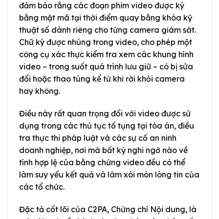
đảm bảo rằng các đoạn phim video được ký
bằng mật mã tại thời điểm quay bằng khóa kỹ
thuật số dành riêng cho từng camera giám sát.
Chữ ký được nhúng trong video, cho phép một
công cụ xác thực kiểm tra xem các khung hình
video – trong suốt quá trình lưu giữ – có bị sửa
đổi hoặc thao túng kể từ khi rời khỏi camera
hay không.
Điều này rất quan trọng đối với video được sử
dụng trong các thủ tục tố tụng tại tòa án, điều
tra thực thi pháp luật và các sự cố an ninh
doanh nghiệp, nơi mà bất kỳ nghi ngờ nào về
tính hợp lệ của bằng chứng video đều có thể
làm suy yếu kết quả và làm xói mòn lòng tin của
các tổ chức.
Đặc tả cốt lõi của C2PA, Chứng chỉ Nội dung, là