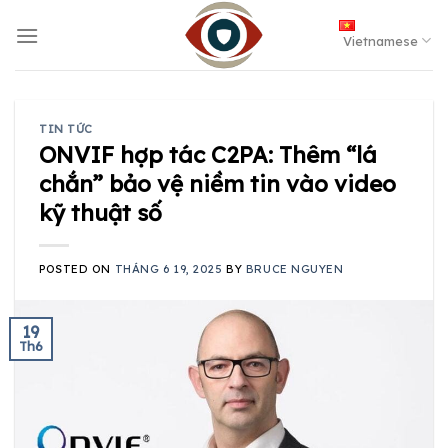
Skip
to
Vietnamese
content
TIN TỨC
ONVIF hợp tác C2PA: Thêm “lá
chắn” bảo vệ niềm tin vào video
kỹ thuật số
POSTED ON
THÁNG 6 19, 2025
BY
BRUCE NGUYEN
19
Th6