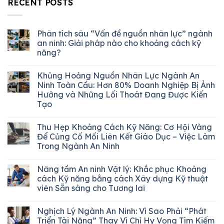
RECENT POSTS
Phân tích sâu “Vấn đề nguồn nhân lực” ngành
an ninh: Giải pháp nào cho khoảng cách kỹ
năng?
Khủng Hoảng Nguồn Nhân Lực Ngành An
Ninh Toàn Cầu: Hơn 80% Doanh Nghiệp Bị Ảnh
Hưởng và Những Lối Thoát Đang Được Kiến
Tạo
Thu Hẹp Khoảng Cách Kỹ Năng: Cơ Hội Vàng
Để Củng Cố Mối Liên Kết Giáo Dục – Việc Làm
Trong Ngành An Ninh
Nâng tầm An ninh Vật lý: Khắc phục Khoảng
cách Kỹ năng bằng cách Xây dựng Kỹ thuật
viên Sẵn sàng cho Tương lai
Nghịch Lý Ngành An Ninh: Vì Sao Phải “Phát
Triển Tài Năng” Thay Vì Chỉ Hy Vọng Tìm Kiếm