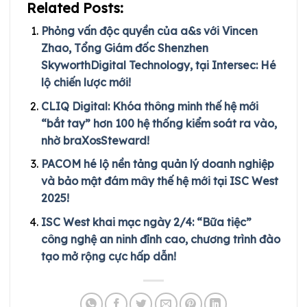
Related Posts:
Phỏng vấn độc quyền của a&s với Vincen
Zhao, Tổng Giám đốc Shenzhen
SkyworthDigital Technology, tại Intersec: Hé
lộ chiến lược mới!
CLIQ Digital: Khóa thông minh thế hệ mới
“bắt tay” hơn 100 hệ thống kiểm soát ra vào,
nhờ braXosSteward!
PACOM hé lộ nền tảng quản lý doanh nghiệp
và bảo mật đám mây thế hệ mới tại ISC West
2025!
ISC West khai mạc ngày 2/4: “Bữa tiệc”
công nghệ an ninh đỉnh cao, chương trình đào
tạo mở rộng cực hấp dẫn!