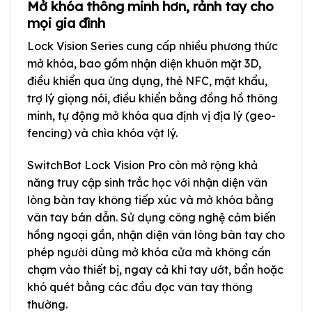
Mở khóa thông minh hơn, rảnh tay cho
mọi gia đình
Lock Vision Series cung cấp nhiều phương thức
mở khóa, bao gồm nhận diện khuôn mặt 3D,
điều khiển qua ứng dụng, thẻ NFC, mật khẩu,
trợ lý giọng nói, điều khiển bằng đồng hồ thông
minh, tự động mở khóa qua định vị địa lý (geo-
fencing) và chìa khóa vật lý.
SwitchBot Lock Vision Pro còn mở rộng khả
năng truy cập sinh trắc học với nhận diện vân
lòng bàn tay không tiếp xúc và mở khóa bằng
vân tay bán dẫn. Sử dụng công nghệ cảm biến
hồng ngoại gần, nhận diện vân lòng bàn tay cho
phép người dùng mở khóa cửa mà không cần
chạm vào thiết bị, ngay cả khi tay ướt, bẩn hoặc
khó quét bằng các đầu đọc vân tay thông
thường.