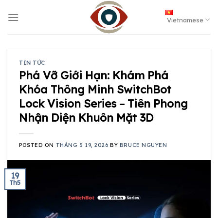
Skip
to
Vietnamese
content
TIN TỨC
Phá Vỡ Giới Hạn: Khám Phá
Khóa Thông Minh SwitchBot
Lock Vision Series – Tiên Phong
Nhận Diện Khuôn Mặt 3D
POSTED ON
THÁNG 5 19, 2026
BY
BRUCE NGUYEN
19
Th5