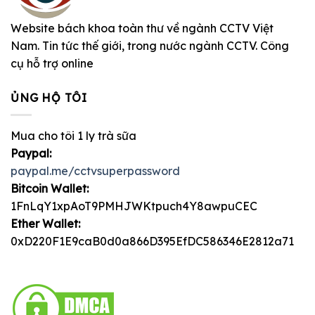
Website bách khoa toàn thư về ngành CCTV Việt
Nam. Tin tức thế giới, trong nước ngành CCTV. Công
cụ hỗ trợ online
ỦNG HỘ TÔI
Mua cho tôi 1 ly trà sữa
Paypal:
paypal.me/cctvsuperpassword
Bitcoin Wallet:
1FnLqY1xpAoT9PMHJWKtpuch4Y8awpuCEC
Ether Wallet:
0xD220F1E9caB0d0a866D395EfDC586346E2812a71