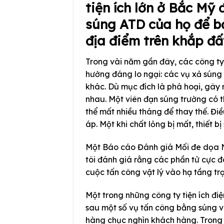
tiện ích lớn ở Bắc Mỹ 
súng ATD của họ để bả
địa điểm trên khắp đấ
Trong vài năm gần đây, các công ty 
hướng đáng lo ngại: các vụ xả súng
khác. Dù mục đích là phá hoại, gây r
nhau. Một viên đạn súng trường có t
thể mất nhiều tháng để thay thế. Đi
áp. Một khi chất lỏng bị mất, thiết 
Một Báo cáo Đánh giá Mối đe dọa N
tôi đánh giá rằng các phần tử cực đ
cuộc tấn công vật lý vào hạ tầng tr
Một trong những công ty tiện ích điệ
sau một số vụ tấn công bằng súng 
hàng chục nghìn khách hàng. Trong 