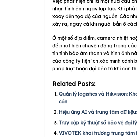
Việc phát hiện chỉ là một nửa câu c
nhận hình ảnh ngay lập tức. Khi phá
xoay đến tọa độ của nguồn. Các nhà
xảy ra, ngay cả khi người bắn ở cá
Ở một số địa điểm, camera nhiệt ho
để phát hiện chuyển động trong các 
tin tình báo âm thanh và hình ảnh n
của công ty tiện ích xác minh cảnh b
pháp luật hoặc đội bảo trì khi cần thi
Related Posts:
Quản lý logistics và Hikvision: 
cần
Hiệu ứng AI và trung tâm dữ liệu
Truy cập kỹ thuật số bảo vệ đại l
VIVOTEK khai trương trung tâm th