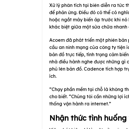
Xử lý phân tích tại biên diễn ra tức 
để phản ứng. Điều đó có thể có nghĩ
hoặc ngắt máy biến áp trước khi nó 
khác biệt giữa một sửa chữa nhanh 
Acoem đã phát triển một phiên bản
cầu an ninh mạng của công ty tiện íc
bản đồ trực tiếp, tình trạng cảm b
nhà điều hành nghe được những gì c
phủ lên bản đồ. Cadence tích hợp trự
ích.
“Chạy phần mềm tại chỗ là không thể
cho biết. “Chúng tôi cần những lợi 
thống vận hành ra internet.”
Nhận thức tình huống