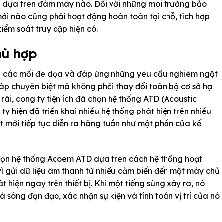
ng dựa trên đám mây nào. Đối với những môi trường bảo
ới nào cũng phải hoạt động hoàn toàn tại chỗ, tích hợp
kiểm soát truy cập hiện có.
hù hợp
ủa các mối đe dọa và đáp ứng những yêu cầu nghiêm ngặt
pháp chuyên biệt mà không phải thay đổi toàn bộ cơ sở hạ
rãi, công ty tiện ích đã chọn hệ thống ATD (Acoustic
y hiện đã triển khai nhiều hệ thống phát hiện trên nhiều
ặt mới tiếp tục diễn ra hàng tuần như một phần của kế
chọn hệ thống Acoem ATD dựa trên cách hệ thống hoạt
vì gửi dữ liệu âm thanh từ nhiều cảm biến đến một máy chủ
t hiện ngay trên thiết bị. Khi một tiếng súng xảy ra, nó
à sóng đạn đạo, xác nhận sự kiện và tính toán vị trí của nó