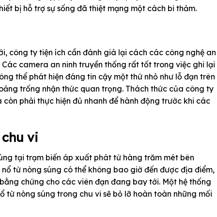
iết bị hỗ trợ sự sống đã thiệt mạng một cách bi thảm.
ới, công ty tiện ích cần đánh giá lại cách các công nghệ an
Các camera an ninh truyền thống rất tốt trong việc ghi lại
ng thể phát hiện đáng tin cậy một thứ nhỏ như lỗ đạn trên
hoảng trống nhận thức quan trọng. Thách thức của công ty
à còn phải thực hiện đủ nhanh để hành động trước khi các
chu vi
úng tại trạm biến áp xuất phát từ hàng trăm mét bên
 nổ từ nòng súng có thể không bao giờ đến được địa điểm,
m bằng chứng cho các viên đạn đang bay tới. Một hệ thống
g nổ từ nòng súng trong chu vi sẽ bỏ lỡ hoàn toàn những mối