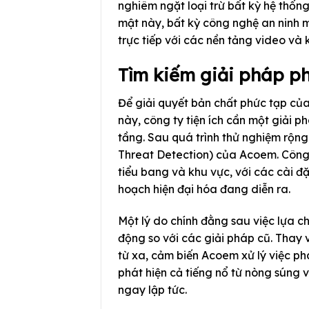
nghiêm ngặt loại trừ bất kỳ hệ thố
mật này, bất kỳ công nghệ an ninh m
trực tiếp với các nền tảng video và 
Tìm kiếm giải pháp p
Để giải quyết bản chất phức tạp c
này, công ty tiện ích cần một giải 
tầng. Sau quá trình thử nghiệm rộng 
Threat Detection) của Acoem. Công t
tiểu bang và khu vực, với các cài đ
hoạch hiện đại hóa đang diễn ra.
Một lý do chính đằng sau việc lựa 
động so với các giải pháp cũ. Thay 
từ xa, cảm biến Acoem xử lý việc phá
phát hiện cả tiếng nổ từ nòng súng v
ngay lập tức.