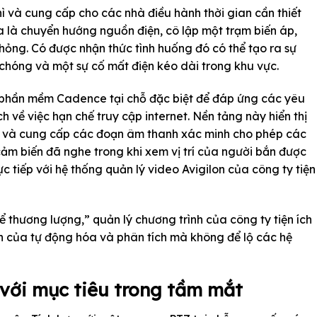
thì và cung cấp cho các nhà điều hành thời gian cần thiết
a là chuyển hướng nguồn điện, cô lập một trạm biến áp,
hỏng. Có được nhận thức tình huống đó có thể tạo ra sự
chóng và một sự cố mất điện kéo dài trong khu vực.
 phần mềm Cadence tại chỗ đặc biệt để đáp ứng các yêu
h về việc hạn chế truy cập internet. Nền tảng này hiển thị
iến và cung cấp các đoạn âm thanh xác minh cho phép các
ảm biến đã nghe trong khi xem vị trí của người bắn được
c tiếp với hệ thống quản lý video Avigilon của công ty tiện
 thương lượng,” quản lý chương trình của công ty tiện ích
ích của tự động hóa và phân tích mà không để lộ các hệ
 với mục tiêu trong tầm mắt