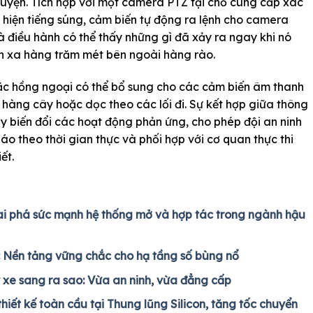
huyện. Tích hợp với một camera PTZ tại chỗ cung cấp xác
t hiện tiếng súng, cảm biến tự động ra lệnh cho camera
 điều hành có thể thấy những gì đã xảy ra ngay khi nó
ch xa hàng trăm mét bên ngoài hàng rào.
ặc hồng ngoại có thể bổ sung cho các cảm biến âm thanh
hàng cây hoặc dọc theo các lối đi. Sự kết hợp giữa thông
ày biến đổi các hoạt động phản ứng, cho phép đội an ninh
áo theo thời gian thực và phối hợp với cơ quan thực thi
ết.
Khai phá sức mạnh hệ thống mở và hợp tác trong ngành hậu
: Nền tảng vững chắc cho hạ tầng số bùng nổ
ý xe sang ra sao: Vừa an ninh, vừa đẳng cấp
iết kế toàn cầu tại Thung lũng Silicon, tăng tốc chuyển