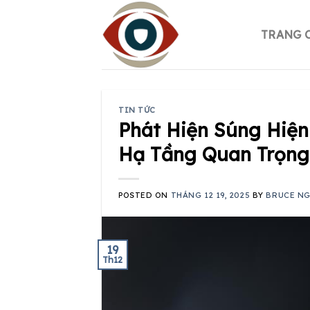
Skip
to
TRANG 
content
TIN TỨC
Phát Hiện Súng Hiệ
Hạ Tầng Quan Trọng 
POSTED ON
THÁNG 12 19, 2025
BY
BRUCE N
19
Th12