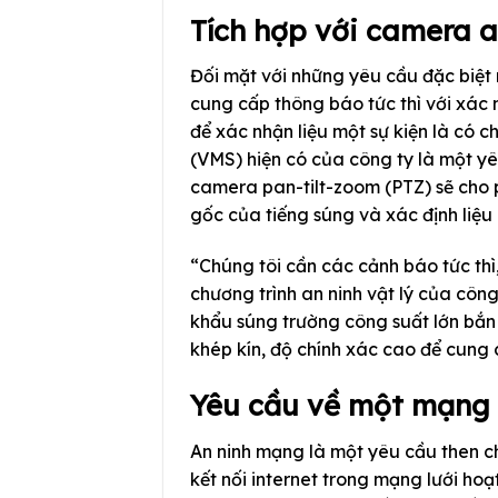
Tích hợp với camera 
Đối mặt với những yêu cầu đặc biệt 
cung cấp thông báo tức thì với xác 
để xác nhận liệu một sự kiện là có ch
(VMS) hiện có của công ty là một yêu
camera pan-tilt-zoom (PTZ) sẽ cho 
gốc của tiếng súng và xác định liệu
“Chúng tôi cần các cảnh báo tức thì,
chương trình an ninh vật lý của công
khẩu súng trường công suất lớn bắn 
khép kín, độ chính xác cao để cung 
Yêu cầu về một mạng l
An ninh mạng là một yêu cầu then ch
kết nối internet trong mạng lưới ho