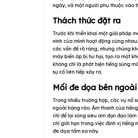
ngày, và một người phụ thuộc vào th
Thách thức đặt ra
Trước khi triển khai một giải pháp m
ninh của mình hoạt động cùng nhau. 
các vấn đề rõ ràng, nhưng chúng khô
máy biến áp bị hư hại, tạo ra một k
không chỉ là phát hiện tiếng súng m
sự cố liên tiếp xảy ra.
Mối đe dọa bên ngoài 
Trong nhiều trường hợp, các vụ nổ s
ngoài hàng rào. Âm thanh của tiếng
chỉ để lại sóng siêu âm đạn đạo là
chỉ giới hạn trong việc định vị tiến
đe dọa tầm xa này.