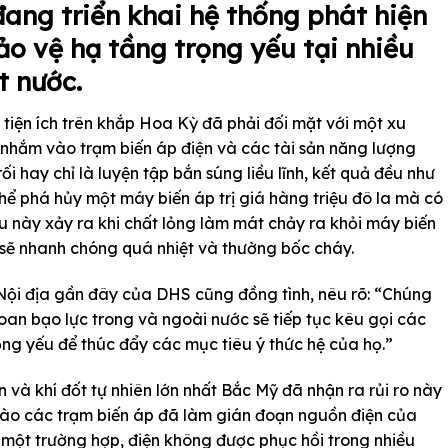
đang triển khai hệ thống phát hiện
o vệ hạ tầng trọng yếu tại nhiều
t nước.
tiện ích trên khắp Hoa Kỳ đã phải đối mặt với một xu
 nhắm vào trạm biến áp điện và các tài sản năng lượng
ối hay chỉ là luyện tập bắn súng liều lĩnh, kết quả đều như
hể phá hủy một máy biến áp trị giá hàng triệu đô la mà có
ều này xảy ra khi chất lỏng làm mát chảy ra khỏi máy biến
bị sẽ nhanh chóng quá nhiệt và thường bốc cháy.
ội địa gần đây của DHS cũng đồng tình, nêu rõ: “Chúng
oan bạo lực trong và ngoài nước sẽ tiếp tục kêu gọi các
ọng yếu để thúc đẩy các mục tiêu ý thức hệ của họ.”
n và khí đốt tự nhiên lớn nhất Bắc Mỹ đã nhận ra rủi ro này
vào các trạm biến áp đã làm gián đoạn nguồn điện của
một trường hợp, điện không được phục hồi trong nhiều