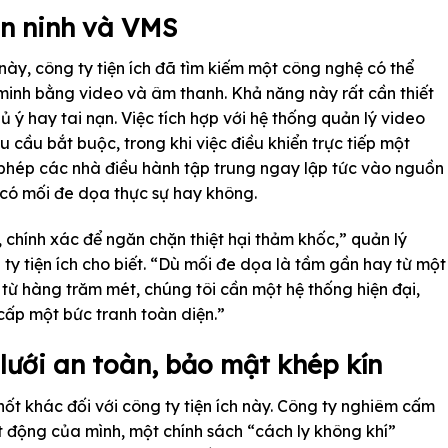
an ninh và VMS
này, công ty tiện ích đã tìm kiếm một công nghệ có thể
minh bằng video và âm thanh. Khả năng này rất cần thiết
ủ ý hay tai nạn. Việc tích hợp với hệ thống quản lý video
 cầu bắt buộc, trong khi việc điều khiển trực tiếp một
phép các nhà điều hành tập trung ngay lập tức vào nguồn
 có mối đe dọa thực sự hay không.
 chính xác để ngăn chặn thiệt hại thảm khốc,” quản lý
 ty tiện ích cho biết. “Dù mối đe dọa là tầm gần hay từ một
từ hàng trăm mét, chúng tôi cần một hệ thống hiện đại,
cấp một bức tranh toàn diện.”
ưới an toàn, bảo mật khép kín
ốt khác đối với công ty tiện ích này. Công ty nghiêm cấm
ạt động của mình, một chính sách “cách ly không khí”