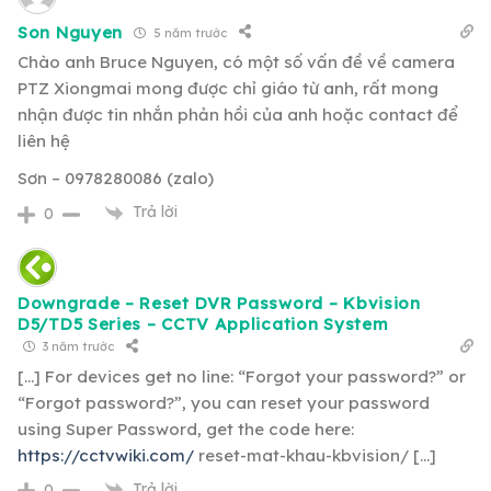
Son Nguyen
5 năm trước
Chào anh Bruce Nguyen, có một số vấn đề về camera
PTZ Xiongmai mong được chỉ giáo từ anh, rất mong
nhận được tin nhắn phản hồi của anh hoặc contact để
liên hệ
Sơn – 0978280086 (zalo)
Trả lời
0
Downgrade – Reset DVR Password – Kbvision
D5/TD5 Series – CCTV Application System
3 năm trước
[…] For devices get no line: “Forgot your password?” or
“Forgot password?”, you can reset your password
using Super Password, get the code here:
https://cctvwiki.com/
reset-mat-khau-kbvision/ […]
Trả lời
0