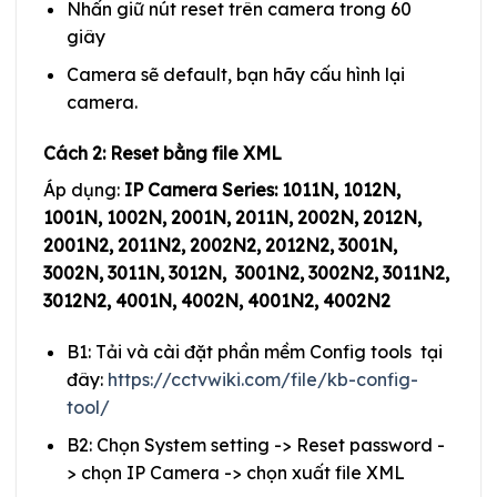
Nhấn giữ nút reset trên camera trong 60
giây
Camera sẽ default, bạn hãy cấu hình lại
camera.
Cách 2: Reset bằng file XML
Áp dụng:
IP Camera Series: 1011N, 1012N,
1001N, 1002N, 2001N, 2011N, 2002N, 2012N,
2001N2, 2011N2, 2002N2, 2012N2, 3001N,
3002N, 3011N, 3012N, 3001N2, 3002N2, 3011N2,
3012N2, 4001N, 4002N, 4001N2, 4002N2
B1: Tải và cài đặt phần mềm Config tools tại
đây:
https://cctvwiki.com/file/kb-config-
tool/
B2: Chọn System setting -> Reset password -
> chọn IP Camera -> chọn xuất file XML