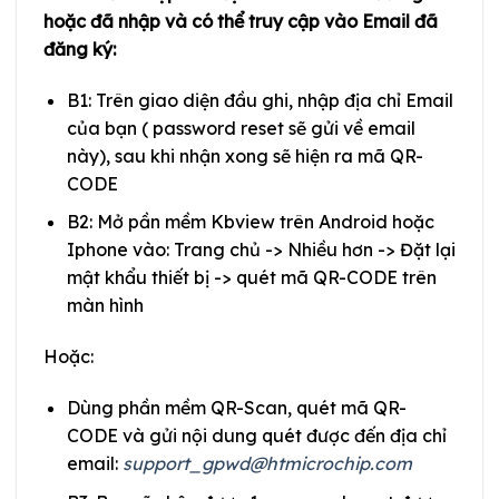
hoặc đã nhập và có thể truy cập vào Email đã
đăng ký:
B1: Trên giao diện đầu ghi, nhập địa chỉ Email
của bạn ( password reset sẽ gửi về email
này), sau khi nhận xong sẽ hiện ra mã QR-
CODE
B2: Mở pần mềm Kbview trên Android hoặc
Iphone vào: Trang chủ -> Nhiều hơn -> Đặt lại
mật khẩu thiết bị -> quét mã QR-CODE trên
màn hình
Hoặc:
Dùng phần mềm QR-Scan, quét mã QR-
CODE và gửi nội dung quét được đến địa chỉ
email:
support_gpwd@htmicrochip.com