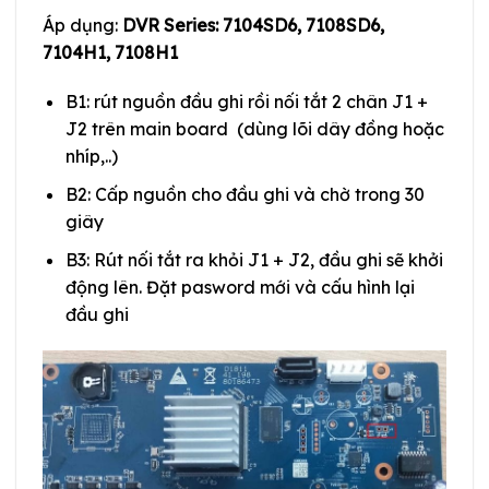
Áp dụng:
DVR Series: 7104SD6, 7108SD6,
7104H1, 7108H1
B1: rút nguồn đầu ghi rồi nối tắt 2 chân J1 +
J2 trên main board (dùng lõi dây đồng hoặc
nhíp,..)
B2: Cấp nguồn cho đầu ghi và chờ trong 30
giây
B3: Rút nối tắt ra khỏi J1 + J2, đầu ghi sẽ khởi
động lên. Đặt pasword mới và cấu hình lại
đầu ghi