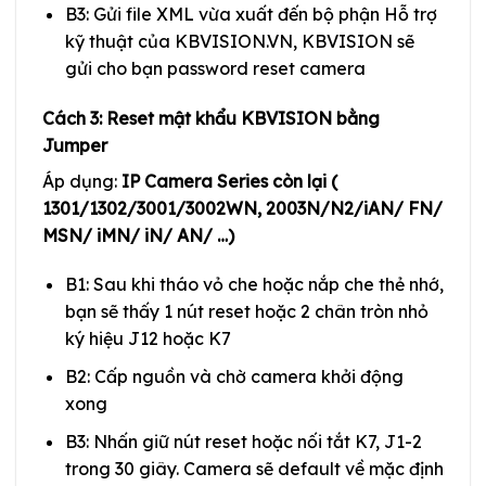
B3: Gửi file XML vừa xuất đến bộ phận Hỗ trợ
kỹ thuật của KBVISION.VN, KBVISION sẽ
gửi cho bạn password reset camera
Cách 3: Reset mật khẩu KBVISION bằng
Jumper
Áp dụng:
IP Camera Series còn lại (
1301/1302/3001/3002WN, 2003N/N2/iAN/ FN/
MSN/ iMN/ iN/ AN/ …)
B1: Sau khi tháo vỏ che hoặc nắp che thẻ nhớ,
bạn sẽ thấy 1 nút reset hoặc 2 chân tròn nhỏ
ký hiệu J12 hoặc K7
B2: Cấp nguồn và chờ camera khởi động
xong
B3: Nhấn giữ nút reset hoặc nối tắt K7, J1-2
trong 30 giây. Camera sẽ default về mặc định