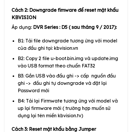
Cách 2: Downgrade fimware để reset mật khẩu
KBVISION
Áp dụng:
DVR Series : D5 ( sau tháng 9 / 2017):
B1: Tải file downgrade tương ứng với model
của đầu ghi tại: kbvision.vn
B2: Copy 2 file u-boot.bin.img và update.img
vào USB format theo chuẩn FAT32
B3: Gắn USB vào đầu ghi -> cấp nguồn đầu
ghi -> đầu ghi tự downgrade và đặt lại
Password mới
B4: Tải lại Firmwate tương ứng với model và
up lại firmware mới ( trường hợp muốn sử
dụng lại tên miền kbvision.tv)
Cách 3: Reset mật khẩu bằng Jumper