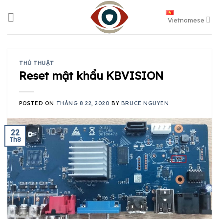
Skip
to
Vietnamese
content
THỦ THUẬT
Reset mật khẩu KBVISION
POSTED ON
THÁNG 8 22, 2020
BY
BRUCE NGUYEN
22
Th8