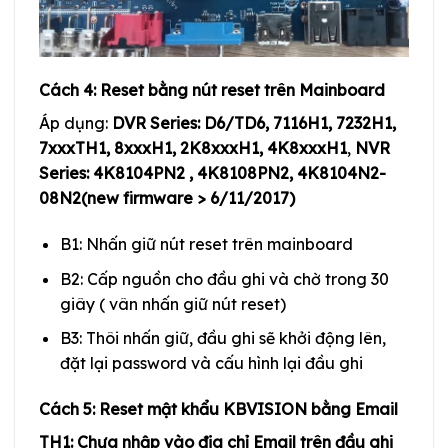
Cách 4: Reset bằng nút reset trên Mainboard
Áp dụng:
DVR Series: D6/TD6, 7116H1, 7232H1,
7xxxTH1, 8xxxH1, 2K8xxxH1, 4K8xxxH1
,
NVR
Series: 4K8104PN2 , 4K8108PN2, 4K8104N2-
08N2(new firmware > 6/11/2017)
B1: Nhấn giữ nút reset trên mainboard
B2: Cấp nguồn cho đầu ghi và chờ trong 30
giây ( vân nhấn giữ nút reset)
B3: Thôi nhấn giữ, đầu ghi sẽ khởi động lên,
đặt lại password và cấu hình lại đầu ghi
Cách 5: Reset mật khẩu KBVISION bằng Email
TH1: Chưa nhập vào địa chỉ Email trên đầu ghi