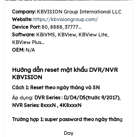
Company:
KBVISION Group International LLC
Website:
https://kbvisiongroup.com/
Device Port:
80, 8888, 37777…
Software:
KBiVMS, KBView, KBView Lite,
KBView Plus…
OEM:
N/A
Hướng dẫn reset mật khẩu DVR/NVR
KBVISION
Cách 1: Reset theo ngày tháng và SN
Áp dụng:
DVR Series : D/D4/D5(trước 9/2017)
,
NVR Series: 8xxxN , 4K8xxxN
Trường hợp 1: super password theo ngày thán
g
Day