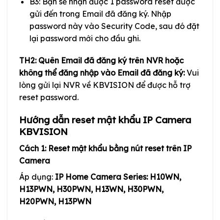
B3: Bạn sẽ nhận được 1 password reset được
gửi đến trong Email đã đăng ký. Nhập
password này vào Security Code, sau đó đặt
lại password mới cho đầu ghi.
TH2: Quên Email đã đăng ký trên NVR hoặc
không thể đăng nhập vào Email đã đăng ký:
Vui
lòng gửi lại NVR về KBVISION để được hỗ trợ
reset password.
Hướng dẫn reset mật khẩu IP Camera
KBVISION
Cách 1: Reset mật khẩu bằng nút reset trên IP
Camera
Áp dụng:
IP Home Camera Series: H10WN,
H13PWN, H30PWN, H13WN, H30PWN,
H20PWN, H13PWN