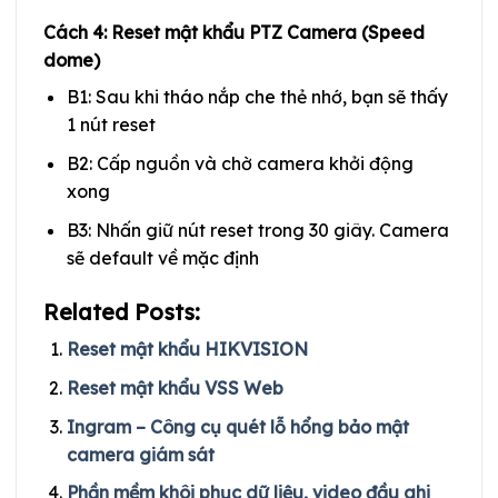
Cách 4: Reset mật khẩu PTZ Camera (Speed
dome)
B1: Sau khi tháo nắp che thẻ nhớ, bạn sẽ thấy
1 nút reset
B2: Cấp nguồn và chờ camera khởi động
xong
B3: Nhấn giữ nút reset trong 30 giây. Camera
sẽ default về mặc định
Related Posts:
Reset mật khẩu HIKVISION
Reset mật khẩu VSS Web
Ingram – Công cụ quét lỗ hổng bảo mật
camera giám sát
Phần mềm khôi phục dữ liệu, video đầu ghi