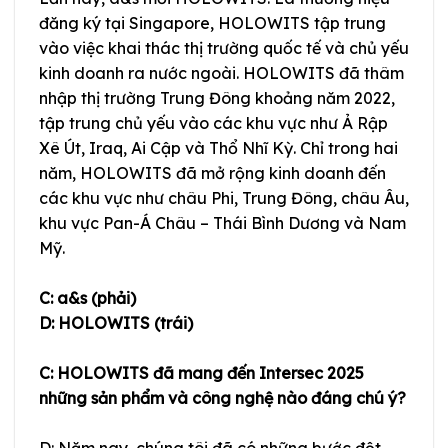
đăng ký tại Singapore, HOLOWITS tập trung
vào việc khai thác thị trường quốc tế và chủ yếu
kinh doanh ra nước ngoài. HOLOWITS đã thâm
nhập thị trường Trung Đông khoảng năm 2022,
tập trung chủ yếu vào các khu vực như Ả Rập
Xê Út, Iraq, Ai Cập và Thổ Nhĩ Kỳ. Chỉ trong hai
năm, HOLOWITS đã mở rộng kinh doanh đến
các khu vực như châu Phi, Trung Đông, châu Âu,
khu vực Pan-Á Châu – Thái Bình Dương và Nam
Mỹ.
C: a&s (phải)
D: HOLOWITS (trái)
C: HOLOWITS đã mang đến Intersec 2025
những sản phẩm và công nghệ nào đáng chú ý?
D: Năm nay, chúng tôi đã có những bước đột