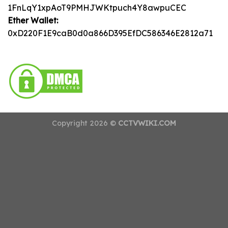
1FnLqY1xpAoT9PMHJWKtpuch4Y8awpuCEC
Ether Wallet:
0xD220F1E9caB0d0a866D395EfDC586346E2812a71
Copyright 2026 ©
CCTVWIKI.COM