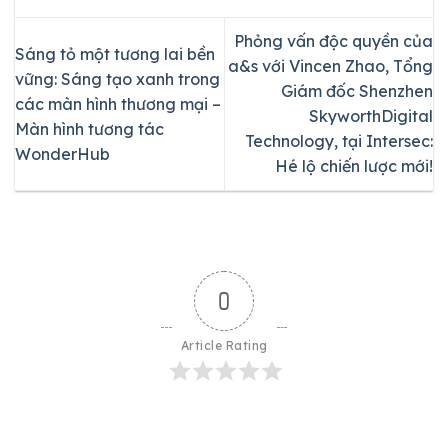
Phỏng vấn độc quyền của
Sáng tỏ một tương lai bền
a&s với Vincen Zhao, Tổng
vững: Sáng tạo xanh trong
Giám đốc Shenzhen
các màn hình thương mại –
SkyworthDigital
Màn hình tương tác
Technology, tại Intersec:
WonderHub
Hé lộ chiến lược mới!
0
Article Rating