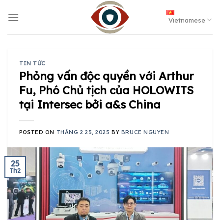
Skip
to
Vietnamese
content
TIN TỨC
Phỏng vấn độc quyền với Arthur
Fu, Phó Chủ tịch của HOLOWITS
tại Intersec bởi a&s China
POSTED ON
THÁNG 2 25, 2025
BY
BRUCE NGUYEN
25
Th2