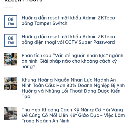
Hướng dẫn reset mật khẩu Admin ZKTeco
08
bằng Tamper Switch
Th8
Hướng dẫn reset mật khẩu Admin ZKTeco
08
bằng điện thoại với CCTV Super Password
Th8
Phân tích sâu “Vấn đề nguồn nhân lực” ngành
an ninh: Giải pháp nào cho khoảng cách kỹ
năng?
Khủng Hoảng Nguồn Nhân Lực Ngành An
Ninh Toàn Cầu: Hơn 80% Doanh Nghiệp Bị Ảnh
Hưởng và Những Lối Thoát Đang Được Kiến
Tạo
Thu Hẹp Khoảng Cách Kỹ Năng: Cơ Hội Vàng
Để Củng Cố Mối Liên Kết Giáo Dục – Việc Làm
Trong Ngành An Ninh