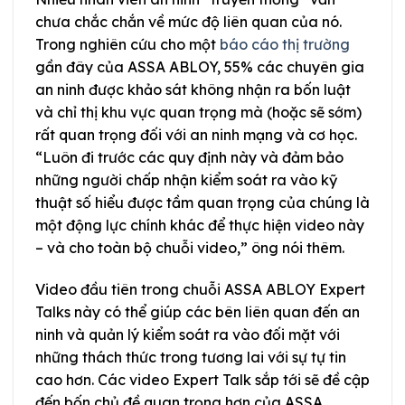
chưa chắc chắn về mức độ liên quan của nó.
Trong nghiên cứu cho một
báo cáo thị trường
gần đây của ASSA ABLOY, 55% các chuyên gia
an ninh được khảo sát không nhận ra bốn luật
và chỉ thị khu vực quan trọng mà (hoặc sẽ sớm)
rất quan trọng đối với an ninh mạng và cơ học.
“Luôn đi trước các quy định này và đảm bảo
những người chấp nhận kiểm soát ra vào kỹ
thuật số hiểu được tầm quan trọng của chúng là
một động lực chính khác để thực hiện video này
– và cho toàn bộ chuỗi video,” ông nói thêm.
Video đầu tiên trong chuỗi ASSA ABLOY Expert
Talks này có thể giúp các bên liên quan đến an
ninh và quản lý kiểm soát ra vào đối mặt với
những thách thức trong tương lai với sự tự tin
cao hơn. Các video Expert Talk sắp tới sẽ đề cập
đến bốn chủ đề quan trọng hơn của ASSA