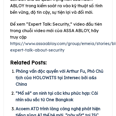
ABLOY trong kiểm soát ra vào kỹ thuật số: tính
bền vững, độ tin cậy, sự tiện lợi và đổi mới.
Để xem “Expert Talk: Security,” video đầu tiên
trong chuỗi video mới của ASSA ABLOY, hãy
truy cập
https://www.assaabloy.com/group/emeia/stories/b
expert-talk-about-security
Related Posts:
Phỏng vấn độc quyền với Arthur Fu, Phó Chủ
tịch của HOLOWITS tại Intersec bởi a&s
China
“Mổ xẻ” an ninh tại các khu phức hợp: Cái
nhìn sâu sắc từ One Bangkok
Acoem ATD trình làng công nghệ phát hiện
tiếng súng AI thế hệ mới, “gây sốt” tại ISC