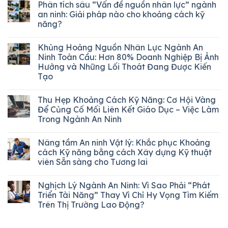
Phân tích sâu “Vấn đề nguồn nhân lực” ngành
an ninh: Giải pháp nào cho khoảng cách kỹ
năng?
Khủng Hoảng Nguồn Nhân Lực Ngành An
Ninh Toàn Cầu: Hơn 80% Doanh Nghiệp Bị Ảnh
Hưởng và Những Lối Thoát Đang Được Kiến
Tạo
Thu Hẹp Khoảng Cách Kỹ Năng: Cơ Hội Vàng
Để Củng Cố Mối Liên Kết Giáo Dục – Việc Làm
Trong Ngành An Ninh
Nâng tầm An ninh Vật lý: Khắc phục Khoảng
cách Kỹ năng bằng cách Xây dựng Kỹ thuật
viên Sẵn sàng cho Tương lai
Nghịch Lý Ngành An Ninh: Vì Sao Phải “Phát
Triển Tài Năng” Thay Vì Chỉ Hy Vọng Tìm Kiếm
Trên Thị Trường Lao Động?