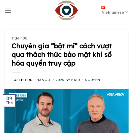
Skip
to
Vietnamese
content
TIN TỨC
Chuyên gia “bật mí” cách vượt
qua thách thức bảo mật khi số
hóa quyền truy cập
POSTED ON
THÁNG 4 9, 2025
BY
BRUCE NGUYEN
09
Th4