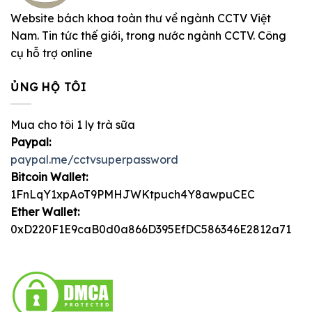
Website bách khoa toàn thư về ngành CCTV Việt
Nam. Tin tức thế giới, trong nước ngành CCTV. Công
cụ hỗ trợ online
ỦNG HỘ TÔI
Mua cho tôi 1 ly trà sữa
Paypal:
paypal.me/cctvsuperpassword
Bitcoin Wallet:
1FnLqY1xpAoT9PMHJWKtpuch4Y8awpuCEC
Ether Wallet:
0xD220F1E9caB0d0a866D395EfDC586346E2812a71