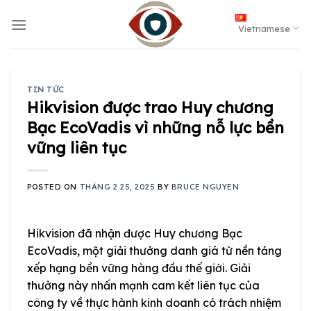
Skip
to
Vietnamese
content
TIN TỨC
Hikvision được trao Huy chương
Bạc EcoVadis vì những nỗ lực bền
vững liên tục
POSTED ON
THÁNG 2 25, 2025
BY
BRUCE NGUYEN
Hikvision đã nhận được Huy chương Bạc
EcoVadis, một giải thưởng danh giá từ nền tảng
xếp hạng bền vững hàng đầu thế giới. Giải
thưởng này nhấn mạnh cam kết liên tục của
công ty về thực hành kinh doanh có trách nhiệm