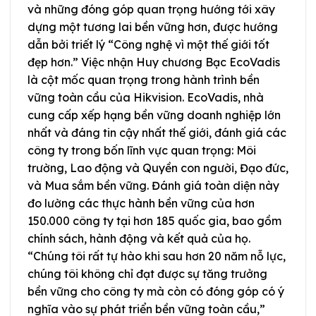
và những đóng góp quan trọng hướng tới xây
dựng một tương lai bền vững hơn, được hướng
dẫn bởi triết lý “Công nghệ vì một thế giới tốt
đẹp hơn.” Việc nhận Huy chương Bạc EcoVadis
là cột mốc quan trọng trong hành trình bền
vững toàn cầu của Hikvision. EcoVadis, nhà
cung cấp xếp hạng bền vững doanh nghiệp lớn
nhất và đáng tin cậy nhất thế giới, đánh giá các
công ty trong bốn lĩnh vực quan trọng: Môi
trường, Lao động và Quyền con người, Đạo đức,
và Mua sắm bền vững. Đánh giá toàn diện này
đo lường các thực hành bền vững của hơn
150.000 công ty tại hơn 185 quốc gia, bao gồm
chính sách, hành động và kết quả của họ.
“Chúng tôi rất tự hào khi sau hơn 20 năm nỗ lực,
chúng tôi không chỉ đạt được sự tăng trưởng
bền vững cho công ty mà còn có đóng góp có ý
nghĩa vào sự phát triển bền vững toàn cầu,”