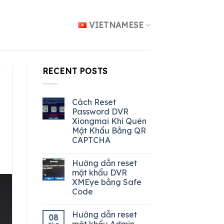
VIETNAMESE
RECENT POSTS
Cách Reset
Password DVR
Xiongmai Khi Quên
Mật Khẩu Bằng QR
CAPTCHA
Hướng dẫn reset
mật khẩu DVR
XMEye bằng Safe
Code
Hướng dẫn reset
08
mật khẩu Admin