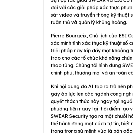
đối với các giải pháp xác thực phư
sát video và truyền thông kỹ thuật 
tuân thủ và quản lý khủng hoảng.
Pierre Bourgeix, Chủ tịch của ESI C
xác minh tính xác thực kỹ thuật số
Giải pháp này lấp đầy một khoảng t
trao cho các tổ chức khả năng chứng
thao túng. Chúng tôi hình dung SWE
chính phủ, thương mại và an toàn c
Khi nội dung do AI tạo ra trở nên ph
gây áp lực lên các ngành công nghi
quyết thách thức này ngay tại nguồ
phương tiện ngay tại thời điểm tạo 
SWEAR Security tạo ra một chuỗi hàn
thể hành động một cách tự tin, biế
trọng trong sứ mệnh vừa là bản gốc