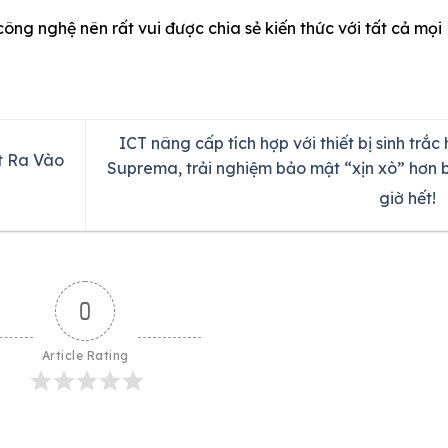
công nghệ nên rất vui được chia sẻ kiến thức với tất cả mọi
ICT nâng cấp tích hợp với thiết bị sinh trắc
t Ra Vào
Suprema, trải nghiệm bảo mật “xịn xò” hơn 
giờ hết!
0
Article Rating