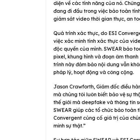
diện về các tính năng của nó. Chứ
đang đi đầu trong việc bảo toàn tín
giám sát video thời gian thực, an t
Quá trình xác thực, do ESI Conver
việc xác minh tính xác thực của vid
độc quyền của mình. SWEAR bảo toà
pixel, khung hình và đoạn âm thanh
trình này đảm bảo nội dung vẫn khôn
pháp lý, hoạt động và công cộng.
Jason Crawforth, Giám đốc điều hà
mà chúng tôi luôn biết: bảo vệ sự t
thế giới mà deepfake và thông tin sa
SWEAR giúp các tổ chức bảo toàn tí
Convergent củng cố giá trị của chú
minh sự thật.”
Sự hợp tác giữa SWEAR và ESI Conv