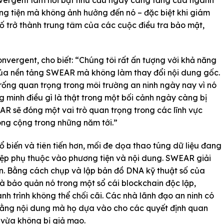
ơng tiện mà không ảnh hưởng đến nó – đặc biệt khi giám
số trở thành trung tâm của các cuộc điều tra bảo mật,
onvergent, cho biết: “Chúng tôi rất ấn tượng với khả năng
 của nền tảng SWEAR mà không làm thay đổi nội dung gốc.
rống quan trọng trong môi trường an ninh ngày nay vì nó
 minh điều gì là thật trong một bối cảnh ngày càng bị
AR sẽ đóng một vai trò quan trọng trong các lĩnh vực
ông cộng trong những năm tới.”
ổ biến và tiên tiến hơn, mối đe dọa thao túng dữ liệu đang
ệp phụ thuộc vào phương tiện và nội dung. SWEAR giải
n. Bằng cách chụp và lập bản đồ DNA kỹ thuật số của
và bảo quản nó trong một sổ cái blockchain độc lập,
h trình không thể chối cãi. Các nhà lãnh đạo an ninh có
t rằng nội dung mà họ dựa vào cho các quyết định quan
 vừa không bị giả mạo.