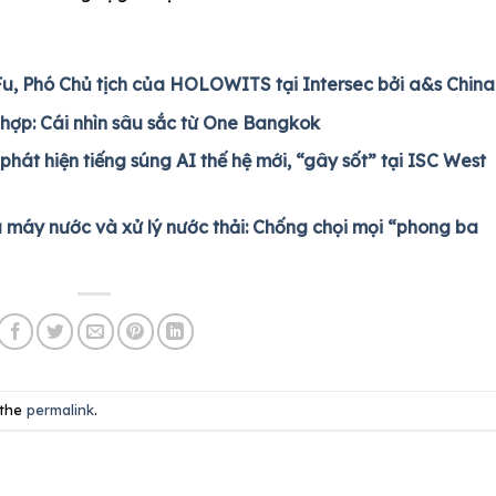
Fu, Phó Chủ tịch của HOLOWITS tại Intersec bởi a&s China
 hợp: Cái nhìn sâu sắc từ One Bangkok
hát hiện tiếng súng AI thế hệ mới, “gây sốt” tại ISC West
 máy nước và xử lý nước thải: Chống chọi mọi “phong ba
 the
permalink
.