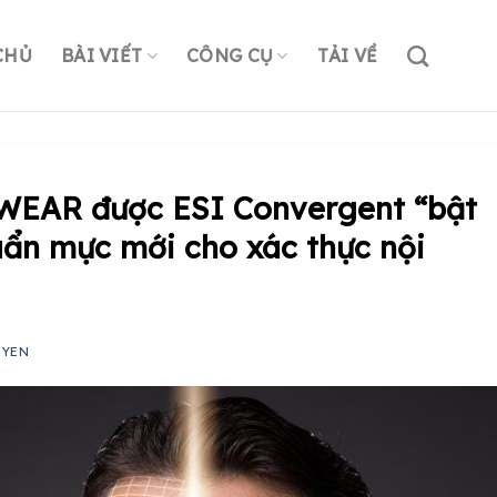
CHỦ
BÀI VIẾT
CÔNG CỤ
TẢI VỀ
WEAR được ESI Convergent “bật
uẩn mực mới cho xác thực nội
UYEN