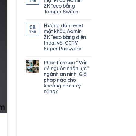
Th8
ZKTeco bằng
Tamper Switch
Hướng dẫn reset
08
mật khẩu Admin
Th8
ZKTeco bằng điện
thoại với CCTV
Super Password
Phân tích sâu “Vấn
đề nguồn nhân lực”
ngành an ninh: Giải
pháp nào cho
khoảng cách kỹ
năng?