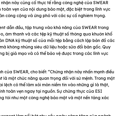
ng nhận này củng cố thực tế rằng công nghệ của SWEAR
h toàn vẹn của nội dung bảo mật, đặc biệt trong lĩnh vực
oàn công cộng và ứng phó với các sự cố nghiêm trọng.
gent dẫn đầu, tập trung vào khả năng của SWEAR trong
eo, âm thanh và các tệp kỹ thuật số thông qua khuôn khổ
n DNA kỹ thuật số của mỗi tệp bằng cách lập bản đồ các
 mà không nhúng siêu dữ liệu hoặc sửa đổi bản gốc. Quy
g bị giả mạo và có thể bảo vệ được trong các lĩnh vực
nh của SWEAR, cho biết: “Chứng nhận này nhấn mạnh điều
hật là một chức năng quan trọng đối với sứ mệnh. Trong một
i lệch có thể làm xói mòn niềm tin vào những gì là thật,
nh toàn vẹn ngay tại nguồn. Sự chứng thực của ESI
ng tôi như một công nghệ bảo mật và một nền tảng xác
ergent làm nổi bật nhu cầu ngày càng tăng của ngành