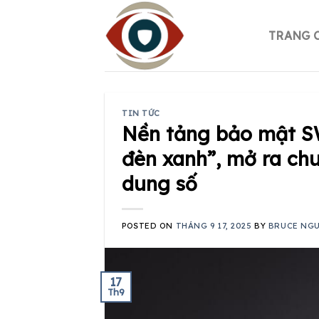
Skip
to
TRANG 
content
TIN TỨC
Nền tảng bảo mật S
đèn xanh”, mở ra ch
dung số
POSTED ON
THÁNG 9 17, 2025
BY
BRUCE NG
17
Th9