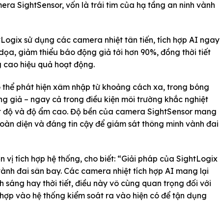
ra SightSensor, vốn là trái tim của hạ tầng an ninh vành
Logix sử dụng các camera nhiệt tân tiến, tích hợp AI ngay
 dọa, giảm thiểu báo động giả tới hơn 90%, đồng thời tiết
g cao hiệu quả hoạt động.
ó thể phát hiện xâm nhập từ khoảng cách xa, trong bóng
g giả – ngay cả trong điều kiện môi trường khắc nghiệt
ệt độ và độ ẩm cao. Độ bền của camera SightSensor mang
oàn diện và đáng tin cậy để giám sát thông minh vành đai
 vị tích hợp hệ thống, cho biết: “Giải pháp của SightLogix
ành đai sân bay. Các camera nhiệt tích hợp AI mang lại
nh sáng hay thời tiết, điều này vô cùng quan trọng đối với
 hợp vào hệ thống kiểm soát ra vào hiện có để tận dụng