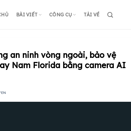
CHỦ
BÀI VIẾT
CÔNG CỤ
TẢI VỀ
ng an ninh vòng ngoài, bảo vệ
bay Nam Florida bằng camera AI
YEN