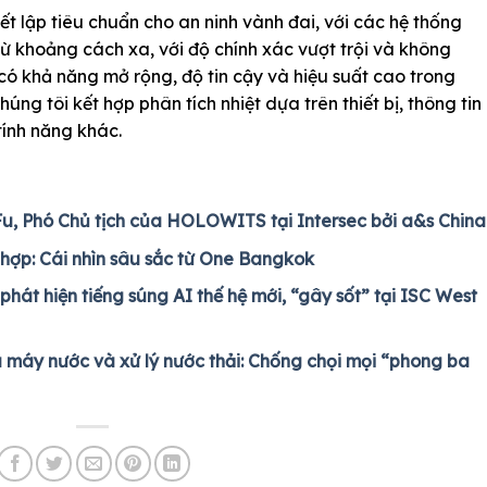
ết lập tiêu chuẩn cho an ninh vành đai, với các hệ thống
từ khoảng cách xa, với độ chính xác vượt trội và không
có khả năng mở rộng, độ tin cậy và hiệu suất cao trong
úng tôi kết hợp phân tích nhiệt dựa trên thiết bị, thông tin
tính năng khác.
Fu, Phó Chủ tịch của HOLOWITS tại Intersec bởi a&s China
 hợp: Cái nhìn sâu sắc từ One Bangkok
hát hiện tiếng súng AI thế hệ mới, “gây sốt” tại ISC West
 máy nước và xử lý nước thải: Chống chọi mọi “phong ba