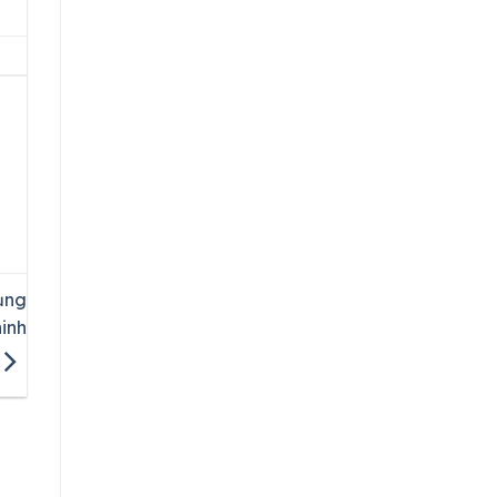
ụng
inh