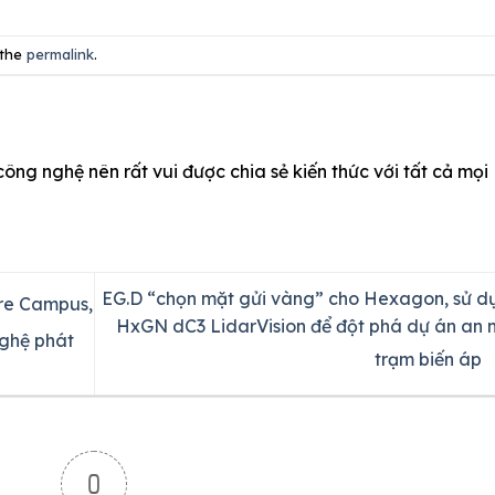
 the
permalink
.
công nghệ nên rất vui được chia sẻ kiến thức với tất cả mọi
EG.D “chọn mặt gửi vàng” cho Hexagon, sử d
re Campus,
HxGN dC3 LidarVision để đột phá dự án an n
nghệ phát
trạm biến áp
0