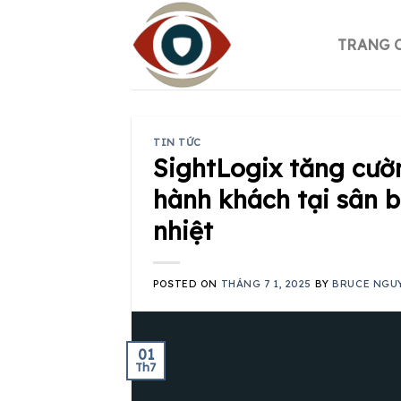
Skip
to
TRANG 
content
TIN TỨC
SightLogix tăng cườ
hành khách tại sân 
nhiệt
POSTED ON
THÁNG 7 1, 2025
BY
BRUCE NGU
01
Th7