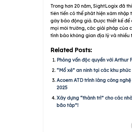
Trong hơn 20 năm, SightLogix đã thi
tiên tiến có thể phát hiện xâm nhập 
gây báo động giả. Được thiết kế để 
mọi môi trường, các giải pháp của ch
tình báo không gian địa lý và nhiều 
Related Posts:
Phỏng vấn độc quyền với Arthur 
“Mổ xẻ” an ninh tại các khu phức
Acoem ATD trình làng công nghệ p
2025
Xây dựng “thành trì” cho các nhà
bão táp”!