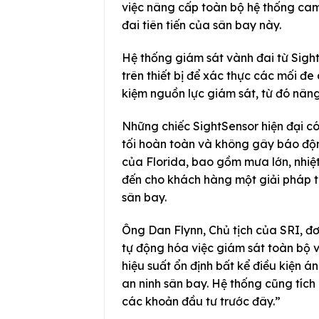
việc nâng cấp toàn bộ hệ thống came
đai tiên tiến của sân bay này.
Hệ thống giám sát vành đai từ Sight
trên thiết bị để xác thực các mối đe
kiệm nguồn lực giám sát, từ đó nân
Những chiếc SightSensor hiện đại c
tối hoàn toàn và không gây báo độn
của Florida, bao gồm mưa lớn, nhi
đến cho khách hàng một giải pháp t
sân bay.
Ông Dan Flynn, Chủ tịch của SRI, đơn
tự động hóa việc giám sát toàn bộ v
hiệu suất ổn định bất kể điều kiện á
an ninh sân bay. Hệ thống cũng tích
các khoản đầu tư trước đây.”