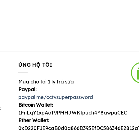
ỦNG HỘ TÔI
Mua cho tôi 1 ly trà sữa
Paypal:
paypal.me/cctvsuperpassword
Bitcoin Wallet:
e
1FnLqY1xpAoT9PMHJWKtpuch4Y8awpuCEC
Ether Wallet:
0xD220F1E9caB0d0a866D395EfDC586346E2812a