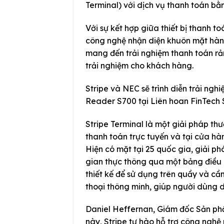
Terminal) với dịch vụ thanh toán b
Với sự kết hợp giữa thiết bị thanh t
công nghệ nhận diện khuôn mặt hàng
mang đến trải nghiệm thanh toán rảnh
trải nghiệm cho khách hàng.
Stripe và NEC sẽ trình diễn trải ng
Reader S700 tại Liên hoan FinTech 
Stripe Terminal là một giải pháp th
thanh toán trực tuyến và tại cửa hà
Hiện có mặt tại 25 quốc gia, giải ph
gian thực thông qua một bảng điều k
thiết kế để sử dụng trên quầy và c
thoại thông minh, giúp người dùng 
Daniel Heffernan, Giám đốc Sản phẩ
này, Stripe tự hào hỗ trợ công nghệ