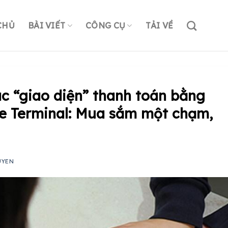
CHỦ
BÀI VIẾT
CÔNG CỤ
TẢI VỀ
ác “giao diện” thanh toán bằng
e Terminal: Mua sắm một chạm,
UYEN