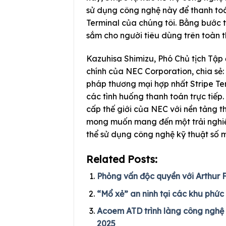
sử dụng công nghệ này để thanh toá
Terminal của chúng tôi. Bằng bước 
sắm cho người tiêu dùng trên toàn th
Kazuhisa Shimizu, Phó Chủ tịch Tập
chính của NEC Corporation, chia sẻ:
pháp thương mại hợp nhất Stripe Ter
các tình huống thanh toán trực tiế
cấp thế giới của NEC với nền tảng t
mong muốn mang đến một trải nghiệm
thể sử dụng công nghệ kỹ thuật số m
Related Posts:
Phỏng vấn độc quyền với Arthur 
“Mổ xẻ” an ninh tại các khu phức
Acoem ATD trình làng công nghệ p
2025