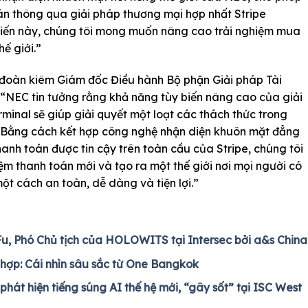
n thông qua giải pháp thương mại hợp nhất Stripe
tiến này, chúng tôi mong muốn nâng cao trải nghiệm mua
ế giới.”
 đoàn kiêm Giám đốc Điều hành Bộ phận Giải pháp Tài
 “NEC tin tưởng rằng khả năng tùy biến nâng cao của giải
minal sẽ giúp giải quyết một loạt các thách thức trong
p. Bằng cách kết hợp công nghệ nhận diện khuôn mặt đẳng
hanh toán được tin cậy trên toàn cầu của Stripe, chúng tôi
 thanh toán mới và tạo ra một thế giới nơi mọi người có
ột cách an toàn, dễ dàng và tiện lợi.”
Fu, Phó Chủ tịch của HOLOWITS tại Intersec bởi a&s China
 hợp: Cái nhìn sâu sắc từ One Bangkok
hát hiện tiếng súng AI thế hệ mới, “gây sốt” tại ISC West