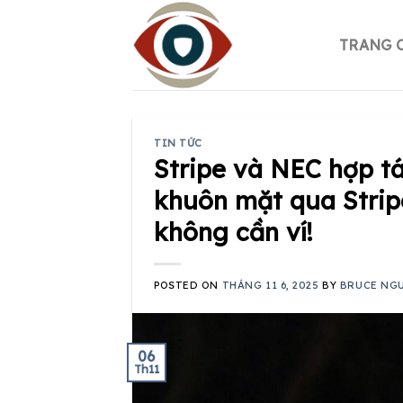
Skip
to
TRANG 
content
TIN TỨC
Stripe và NEC hợp t
khuôn mặt qua Strip
không cần ví!
POSTED ON
THÁNG 11 6, 2025
BY
BRUCE NG
06
Th11