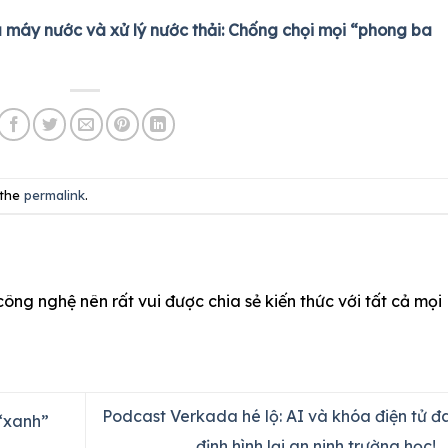
 máy nước và xử lý nước thải: Chống chọi mọi “phong ba
 the
permalink
.
công nghệ nên rất vui được chia sẻ kiến thức với tất cả mọi
Podcast Verkada hé lộ: AI và khóa điện tử đ
 “xanh”
định hình lại an ninh trường học!