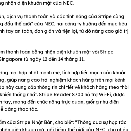
ằng nhận diện khuôn mặt của NEC.
oán, dịch vụ thanh toán và các tính năng của Stripe cùng
 đầu thế giới* của NEC, hai công ty hướng đến mục tiêu
 tay an toàn, đơn giản và tiện lợi, từ đó nâng cao giá trị
hiệm thanh toán bằng nhận diện khuôn mặt với Stripe
Singapore từ ngày 12 đến 14 tháng 11.
ương mại hợp nhất mạnh mẽ, tích hợp liền mạch các khoản
ng, giúp nâng cao trải nghiệm khách hàng trên mọi kênh.
áp này cung cấp thông tin chi tiết về khách hàng theo thời
hiển thống nhất. Stripe Reader S700 hỗ trợ Wi-Fi, được
ầm tay, mang đến chức năng trực quan, giống như điện
dễ dàng thao tác.
m của Stripe Nhật Bản, cho biết: “Thông qua sự hợp tác
 nhận diện khuôn mặt nổi tiếng thế giới của NEC, cho phép